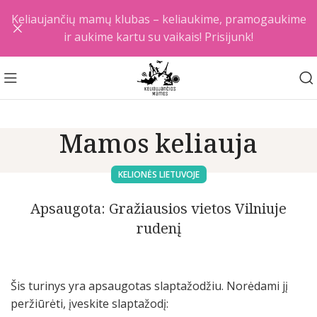
Keliaujančių mamų klubas – keliaukime, pramogaukime
ir aukime kartu su vaikais! Prisijunk!
Mamos keliauja
KELIONĖS LIETUVOJE
Apsaugota: Gražiausios vietos Vilniuje
rudenį
Šis turinys yra apsaugotas slaptažodžiu. Norėdami jį
peržiūrėti, įveskite slaptažodį: