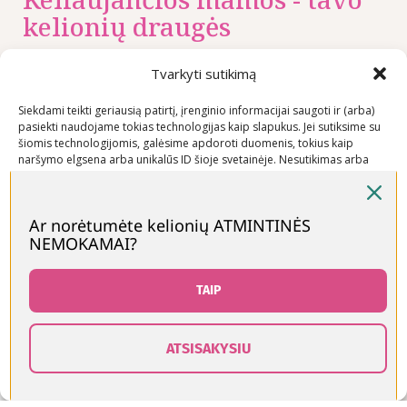
kelionių draugės
Tvarkyti sutikimą
Nuorodos
Rekomenduojame
Kontaktai
Siekdami teikti geriausią patirtį, įrenginio informacijai saugoti ir (arba)
pasiekti naudojame tokias technologijas kaip slapukus. Jei sutiksime su
Privatumo
+370 600
šiomis technologijomis, galėsime apdoroti duomenis, tokius kaip
politika
03600
naršymo elgsena arba unikalūs ID šioje svetainėje. Nesutikimas arba
sutikimo atšaukimas gali neigiamai paveikti tam tikras funkcijas ir
Prekių
info@keliaujanci
funkcijas.
pirkimo –
Ar norėtumėte kelionių ATMINTINĖS
pardavimo
NEMOKAMAI?
Priimti
taisyklės
Prekių
Neigti
TAIP
pristatymo
sąlygos
Peržiūrėti nuostatas
ATSISAKYSIU
0
Slapukų politika
Kontaktai
Visos teisės saugomos © Keliaujančios Mamos 2026
rduotuvė
Šoninė juosta
Norų sąrašas
Krepšelis
Paskyra