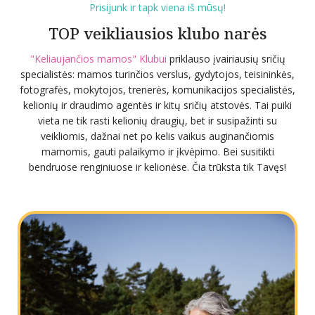
Prisijunk ir tapk viena iš mūsų!
TOP veikliausios klubo narės
"Keliaujančios mamos" Klubui
priklauso įvairiausių sričių
specialistės: mamos turinčios verslus, gydytojos, teisininkės,
fotografės, mokytojos, trenerės, komunikacijos specialistės,
kelionių ir draudimo agentės ir kitų sričių atstovės. Tai puiki
vieta ne tik rasti kelionių draugių, bet ir susipažinti su
veikliomis, dažnai net po kelis vaikus auginančiomis
mamomis, gauti palaikymo ir įkvėpimo. Bei susitikti
bendruose renginiuose ir kelionėse. Čia trūksta tik Tavęs!