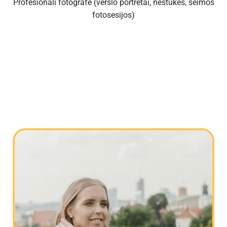
Profesionali fotografė (verslo portretai, nėštukės, šeimos
fotosesijos)