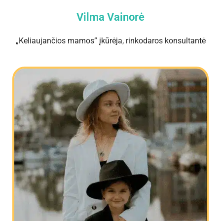
Vilma Vainorė
„Keliaujančios mamos” įkūrėja, rinkodaros konsultantė