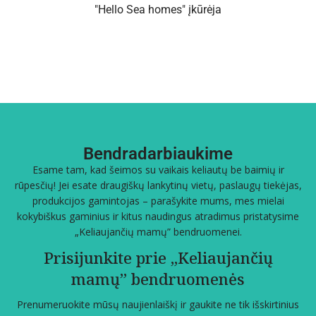
"Hello Sea homes" įkūrėja
Bendradarbiaukime
Esame tam, kad šeimos su vaikais keliautų be baimių ir
rūpesčių! Jei esate draugiškų lankytinų vietų, paslaugų tiekėjas,
produkcijos gamintojas – parašykite mums, mes mielai
kokybiškus gaminius ir kitus naudingus atradimus pristatysime
„Keliaujančių mamų” bendruomenei.
Prisijunkite prie „Keliaujančių
mamų” bendruomenės
Prenumeruokite mūsų naujienlaiškį ir gaukite ne tik išskirtinius