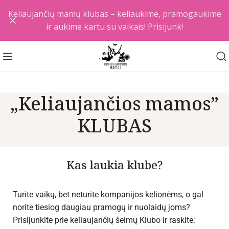
Keliaujančių mamų klubas – keliaukime, pramogaukime
ir aukime kartu su vaikais! Prisijunk!
„Keliaujančios mamos”
KLUBAS
Kas laukia klube?
Turite vaikų, bet neturite kompanijos kelionėms, o gal
norite tiesiog daugiau pramogų ir nuolaidų joms?
Prisijunkite prie keliaujančių šeimų Klubo ir raskite: