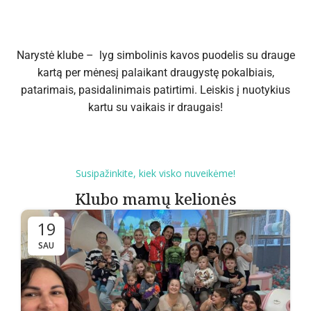
Narystė klube – lyg simbolinis kavos puodelis su drauge
kartą per mėnesį palaikant draugystę pokalbiais,
patarimais, pasidalinimais patirtimi. Leiskis į nuotykius
kartu su vaikais ir draugais!
Susipažinkite, kiek visko nuveikėme!
Klubo mamų kelionės
19
SAU