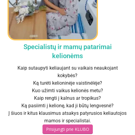
Specialistų ir mamų patarimai
kelionėms
Kaip sutaupyti keliaujant su vaikais neaukojant
kokybės?
Ką turėti kelioninėje vaistinėlėje?
Kuo užimti vaikus kelionės metu?
Kaip rengti į kalnus ar tropikus?
Ką pasiimti į kelionę, kad ji būtų lengvesnė?
Į šiuos ir kitus klausimus atsakys patyrusios keliautojos
mamos ir specialistai.
Prisijungti prie KLUBO