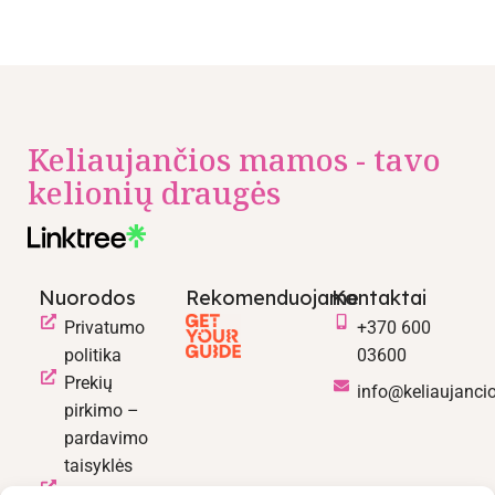
Keliaujančios mamos - tavo
kelionių draugės
Nuorodos
Rekomenduojame
Kontaktai
Privatumo
+370 600
politika
03600
Prekių
info@keliaujanci
pirkimo –
pardavimo
taisyklės
Prekių