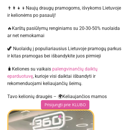
👨‍👩‍👧‍👦Naujų draugų pramogoms, išvykoms Lietuvoje
ir kelionėms po pasaulį!
🔥Karštų pasiūlymų renginiams su 20-30-50% nuolaida
ar net nemokamai
🦖 Nuolaidų į populiariausius Lietuvoje pramogų parkus
ir kitas pramogas bei išbandykite juos pirmieji
🧳Keliones su vaikais
palengvinančių daiktų
eparduotuvę
, kurioje visi daiktai išbandyti ir
rekomenduojami keliaujančių šeimų.
Tavo kelionių draugės – 🌍Keliaujančios mamos
Prisijungti prie KLUBO