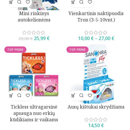
Mini rinkinys
Vienkartinis naktipuodis
autokelionėms
Tron (3-5-10vnt.)
25,99
€
10,00
€
–
27,00
€
29,00
€
TOP PREKĖ
TOP PREKĖ
Tickless ultragarsinė
Ausų kištukai skrydžiams
apsauga nuo erkių
kūdikiams ir vaikams
14,50
€