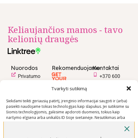
Keliaujančios mamos - tavo
kelionių draugės
Nuorodos
Rekomenduojame
Kontaktai
Privatumo
+370 600
politika
03600
Tvarkyti sutikimą
Prekių
info@keliaujanci
pirkimo –
Siekdami teikti geriausią patirtį, įrenginio informacijai saugoti ir (arba)
pasiekti naudojame tokias technologijas kaip slapukus. Jei sutiksime su
pardavimo
šiomis technologijomis, galėsime apdoroti duomenis, tokius kaip
taisyklės
naršymo elgsena arba unikalūs ID šioje svetainėje. Nesutikimas arba
Prekių
sutikimo atšaukimas gali neigiamai paveikti tam tikras funkcijas ir
funkcijas.
pristatymo
sąlygos