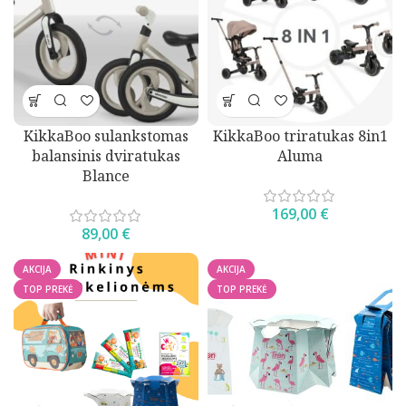
KikkaBoo sulankstomas
KikkaBoo triratukas 8in1
balansinis dviratukas
Aluma
Blance
169,00
€
89,00
€
AKCIJA
AKCIJA
TOP PREKĖ
TOP PREKĖ