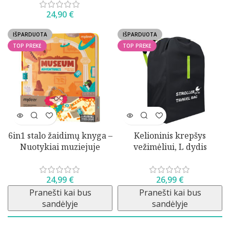
24,90
€
IŠPARDUOTA
IŠPARDUOTA
TOP PREKĖ
TOP PREKĖ
6in1 stalo žaidimų knyga –
Kelioninis krepšys
Nuotykiai muziejuje
vežimėliui, L dydis
24,99
€
26,99
€
Pranešti kai bus
Pranešti kai bus
sandėlyje
sandėlyje