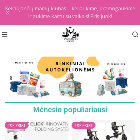
Keliaujančių mamų klubas – keliaukime, pramogaukime
ir aukime kartu su vaikais! Prisijunk!
Mėnesio populiariausi
TOP PREKĖ
TOP PREKĖ