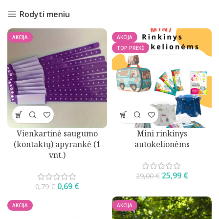
Rodyti meniu
AKCIJA
AKCIJA
TOP PREKĖ
Vienkartinė saugumo
Mini rinkinys
(kontaktų) apyrankė (1
autokelionėms
vnt.)
25,99
€
29,00
€
0,69
€
0,79
€
AKCIJA
AKCIJA