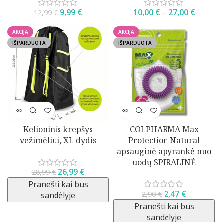
9,99
€
10,00
€
–
27,00
€
12,99
€
AKCIJA
AKCIJA
IŠPARDUOTA
IŠPARDUOTA
Kelioninis krepšys
COLPHARMA Max
vežimėliui, XL dydis
Protection Natural
apsauginė apyrankė nuo
uodų SPIRALINĖ
26,99
€
28,99
€
Pranešti kai bus
2,47
€
2,90
€
sandėlyje
Pranešti kai bus
sandėlyje