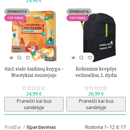
24,90
€
IŠPARDUOTA
IŠPARDUOTA
TOP PREKĖ
TOP PREKĖ
6in1 stalo žaidimų knyga –
Kelioninis krepšys
Nuotykiai muziejuje
vežimėliui, L dydis
24,99
€
26,99
€
Pranešti kai bus
Pranešti kai bus
sandėlyje
sandėlyje
Pradžia
Išpardavimas
Rodoma 1–12 iš 17