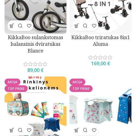
KikkaBoo sulankstomas
KikkaBoo triratukas 8in1
balansinis dviratukas
Aluma
Blance
169,00
€
89,00
€
AKCIJA
AKCIJA
TOP PREKĖ
TOP PREKĖ