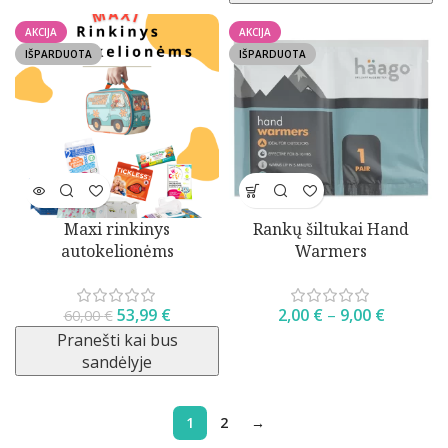
AKCIJA
AKCIJA
IŠPARDUOTA
IŠPARDUOTA
Maxi rinkinys
Rankų šiltukai Hand
autokelionėms
Warmers
53,99
€
2,00
€
–
9,00
€
60,00
€
Pranešti kai bus
sandėlyje
1
2
→