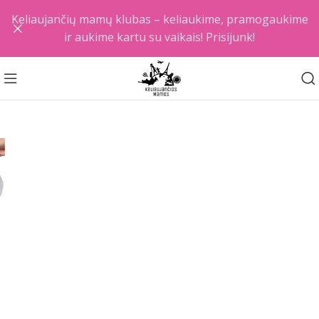
Keliaujančių mamų klubas – keliaukime, pramogaukime
ir aukime kartu su vaikais! Prisijunk!