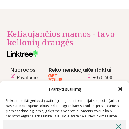
Keliaujančios mamos - tavo
kelionių draugės
Nuorodos
Rekomenduojame
Kontaktai
Privatumo
+370 600
politika
03600
Tvarkyti sutikimą
Prekių
info@keliaujanci
pirkimo –
Siekdami teikti geriausią patirtį, įrenginio informacijai saugoti ir (arba)
pasiekti naudojame tokias technologijas kaip slapukus. Jei sutiksime su
pardavimo
šiomis technologijomis, galėsime apdoroti duomenis, tokius kaip
taisyklės
naršymo elgsena arba unikalūs ID šioje svetainėje. Nesutikimas arba
Prekių
sutikimo atšaukimas gali neigiamai paveikti tam tikras funkcijas ir
funkcijas.
pristatymo