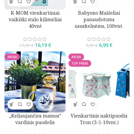
K-MOM vienkartiniai
Babyono Maišeliai
vaikiški stalo kilimėliai
panaudotoms
40vnt
sauskelnėms, 100vnt.
16,19
€
6,99
€
17,99
€
7,99
€
AKCIJA
AKCIJA
TOP PREKĖ
„Keliaujančios mamos”
Vienkartinis naktipuodis
vardinis puodelis
Tron (3-5-10vnt.)