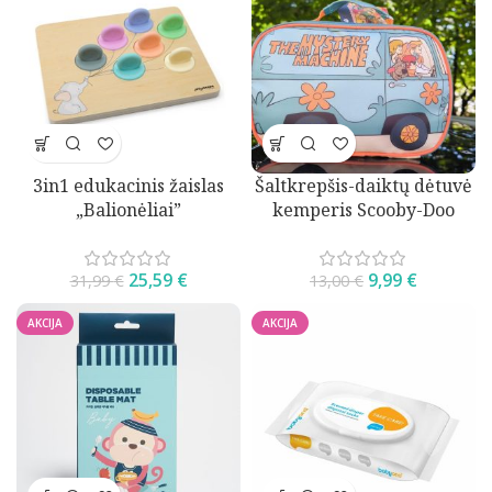
3in1 edukacinis žaislas
Šaltkrepšis-daiktų dėtuvė
„Balionėliai”
kemperis Scooby-Doo
25,59
€
9,99
€
31,99
€
13,00
€
AKCIJA
AKCIJA