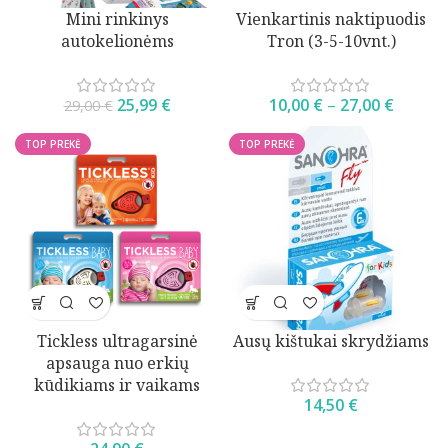
Mini rinkinys
Vienkartinis naktipuodis
autokelionėms
Tron (3-5-10vnt.)
25,99
€
10,00
€
–
27,00
€
29,00
€
TOP PREKĖ
TOP PREKĖ
Tickless ultragarsinė
Ausų kištukai skrydžiams
apsauga nuo erkių
kūdikiams ir vaikams
14,50
€