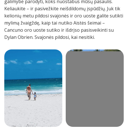
galimybė parodyti, koks nuostabus mūsų pasaulis.
Keliaukite – ir pasivežkite neišdildomų įspūdžių. Juk tik
kelionių metu pildosi svajonės ir oro uoste galite sutikti
mylimą žvaigždę, kaip tai nutiko Aistės šeimai –
Cancuno oro uoste sutiko ir išdrįso pasisveikinti su
Dylan Obrien. Svajonės pildosi, kai nesitiki.