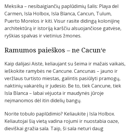
Meksika – nesibaigiančių paplūdimių šalis: Playa del
Carmen, Isla Holbox, Isla Blanca, Cancun, Tulum,
Puerto Morelos ir kiti. Visur rasite didingą kolonijinę
architektūrą ir istoriją karščiu alsuojančiose gatvėse,
ryškias spalvas ir vietinius žmones.
Ramumos paieškos – ne Cacun‘e
Kaip dalijasi Aistė, keliaujant su šeima ir mažais vaikais,
ieškokite ramybės ne Cancune. Cancunas – jauno ir
veržlaus turtisto miestas, galintis pasiūlyti pramogų,
naktinių vakarėlių ir judesio. Be to, tiek Cancune, tiek
Isla Blanca – labai vėjuota ir maudynės jūroje
neįmanomos dėl itin didelių bangų.
Norite tobulo paplūdimio? Keliaukite į Isla Holbox.
Keliautojai šią vietą vadina rojumi ir nuostabia oaze,
dieviškai gražia sala. Taip, ši sala neturi daug