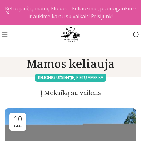
Keliaujančių mamų klubas – keliaukime, pramogaukime
ir aukime kartu su vaikais! Prisijunk!
Mamos keliauja
,
KELIONĖS UŽSIENYJE
PIETŲ AMERIKA
Į Meksiką su vaikais
10
GEG