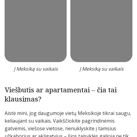
Į Meksiką su vaikais
Į Meksiką su vaikais
Viešbutis ar apartamentai – čia tai
klausimas?
Aistė mini, jog daugumoje vietų Meksikoje tikrai saugu,
keliaujant su vaikais. Vaikščiokite pagrindinėmis
gatvėmis, viešose vietose, nenuklyskite į tamsius
užkaborius ar akligatvius – šios taisyklės galioja ne tik