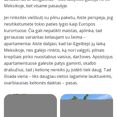
Meksikoje, bet visame pasaulyje.
Jei rinksitės viešbutį su pilnu paketu, Aistė perspėja, jog
nesitikėtumėte tokio paties lygio kaip Europos
kurortuose. Čia gali nepatikti maistas, aplinka, tad
geriausias variantas keliaujant su šeima –
apartamentai. Aistė dalijasi, kad tai išgelbėjo jų laiką
Meksikoje, nes galėjo rinktis, ką nori valgyti, pilnais
krepšiais pirko nuostabius vaisius, daržoves. Apsistojus
apartamentuose galėsite patys gaminti, skalbti
drabužius, tad į kelionę nereiks jų įsidėti tiek daug. Tad
išvada viena – liks daugiau vietos lagamine lauktuvėms,
svarbiausias kelionės daiktas – pasas.