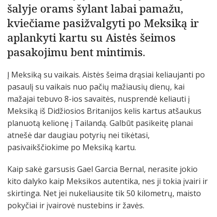
šalyje orams šylant labai pamažu,
kviečiame pasižvalgyti po Meksiką ir
aplankyti kartu su Aistės šeimos
pasakojimu bent mintimis.
Į Meksiką su vaikais. Aistės šeima drąsiai keliaujanti po
pasaulį su vaikais nuo pačių mažiausių dienų, kai
mažajai tebuvo 8-ios savaitės, nusprendė keliauti į
Meksiką iš Didžiosios Britanijos kelis kartus atšaukus
planuotą kelionę į Tailandą. Galbūt pasikeitę planai
atnešė dar daugiau potyrių nei tikėtasi,
pasivaikščiokime po Meksiką kartu.
Kaip sakė garsusis Gael Garcia Bernal, nerasite jokio
kito dalyko kaip Meksikos autentika, nes ji tokia įvairi ir
skirtinga. Net jei nukeliausite tik 50 kilometrų, maisto
pokyčiai ir įvairovė nustebins ir žavės.