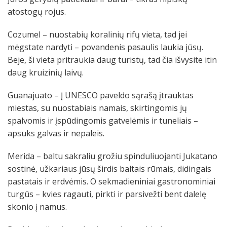
atostogų rojus.
Cozumel – nuostabių koralinių rifų vieta, tad jei
mėgstate nardyti – povandenis pasaulis laukia jūsų.
Beje, ši vieta pritraukia daug turistų, tad čia išvysite itin
daug kruizinių laivų.
Guanajuato – Į UNESCO paveldo sąrašą įtrauktas
miestas, su nuostabiais namais, skirtingomis jų
spalvomis ir įspūdingomis gatvelėmis ir tuneliais –
apsuks galvas ir nepaleis.
Merida – baltu sakraliu grožiu spinduliuojanti Jukatano
sostinė, užkariaus jūsų širdis baltais rūmais, didingais
pastatais ir erdvėmis. O sekmadieniniai gastronominiai
turgūs – kvies ragauti, pirkti ir parsivežti bent dalelę
skonio į namus.