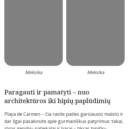
Meksika
Meksika
Paragauti ir pamatyti – nuo
architektūros iki hipių paplūdimių
Playa de Carmen – čia rasite paties garsiausio maisto ir
dar ilgai pasakosite apie gurmaniškus patyrimus: takai,
jūros gėrybių patiekalai ir barai – tikras hipiškų