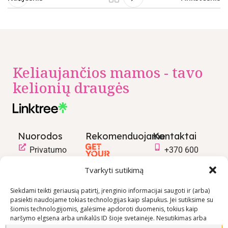
Keliaujančios mamos - tavo
kelionių draugės
Nuorodos
Rekomenduojame
Kontaktai
Privatumo
+370 600
politika
03600
Tvarkyti sutikimą
Prekių
info@keliaujanci
pirkimo –
Siekdami teikti geriausią patirtį, įrenginio informacijai saugoti ir (arba)
pasiekti naudojame tokias technologijas kaip slapukus. Jei sutiksime su
pardavimo
šiomis technologijomis, galėsime apdoroti duomenis, tokius kaip
taisyklės
naršymo elgsena arba unikalūs ID šioje svetainėje. Nesutikimas arba
Prekių
sutikimo atšaukimas gali neigiamai paveikti tam tikras funkcijas ir