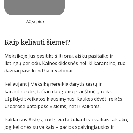
Meksika
Kaip keliauti šiemet?
Meksikoje Jus pasitiks šilti orai, aišku pasitaiko ir
lietingų periodų. Kainos didesnės nei iki karantino, tuo
dažnai pasiskundžia ir vietiniai.
Keliaujant į Meksiką nereikia darytis testų ir
karantinuotis, tačiau daugumoje viešbučių reiks
užpildyti sveikatos klausimynus. Kaukes dėvėti reikės
uždarose patalpose visiems, net ir vaikams.
Paklausus Aistės, kodėl verta keliauti su vaikais, atsako,
jog kelionės su vaikais – pačios spalvingiausios ir