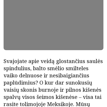
Svajojate apie veidą glostančius saulės
spindulius, balto smėlio smilteles
vaiko delnuose ir nesibaigiančius
paplūdimius? O kur dar sunokusių
vaisių skonis burnoje ir pilnos kišenės
spalvų visos šeimos kišenėse – visa tai
rasite tolimojoje Meksikoje. Mūsų