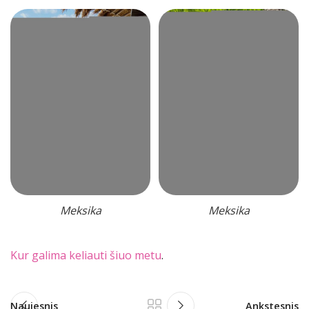
Meksika
Meksika
Kur galima keliauti šiuo metu
.
Naujesnis
Ankstesnis