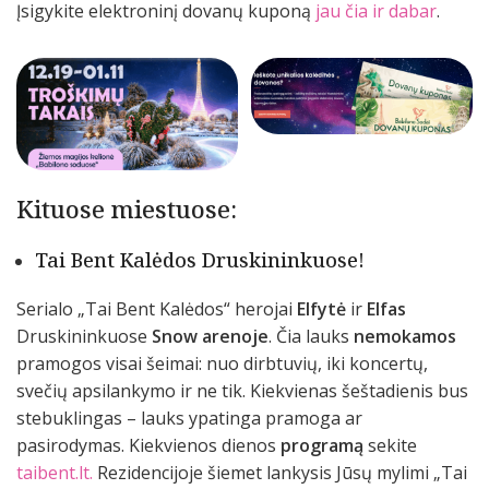
Įsigykite elektroninį dovanų kuponą
jau čia ir dabar
.
Kituose miestuose:
Tai Bent Kalėdos Druskininkuose!
Serialo „Tai Bent Kalėdos“ herojai
Elfytė
ir
Elfas
Druskininkuose
Snow arenoje
. Čia lauks
nemokamos
pramogos visai šeimai: nuo dirbtuvių, iki koncertų,
svečių apsilankymo ir ne tik. Kiekvienas šeštadienis bus
stebuklingas – lauks ypatinga pramoga ar
pasirodymas. Kiekvienos dienos
programą
sekite
taibent.lt.
Rezidencijoje šiemet lankysis Jūsų mylimi „Tai