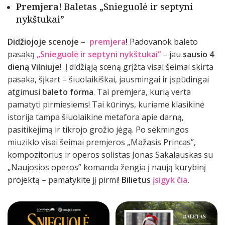
Premjera!
Baletas „Snieguolė ir septyni
nykštukai”
Didžiojoje scenoje –
premjera
!
Padovanok baleto
pasaką
„Snieguolė ir septyni nykštukai“
– jau
sausio 4
dieną Vilniuje
! Į didžiąją sceną grįžta visai šeimai skirta
pasaka, šįkart – šiuolaikiškai, jausmingai ir įspūdingai
atgimusi
baleto
forma
. Tai premjera, kurią verta
pamatyti pirmiesiems! Tai kūrinys, kuriame klasikinė
istorija tampa šiuolaikine metafora apie darną,
pasitikėjimą ir tikrojo grožio jėgą. Po sėkmingos
miuziklo visai šeimai premjeros „Mažasis Princas”,
kompozitorius ir operos solistas Jonas Sakalauskas su
„Naujosios operos” komanda žengia į naują kūrybinį
projektą – pamatykite jį pirmi!
Bilietus
įsigyk čia
.