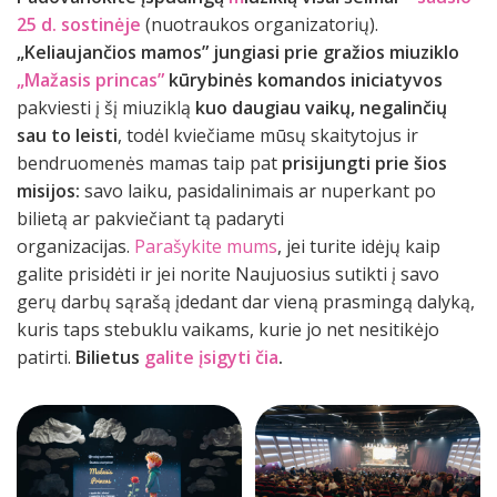
25 d. sostinėje
(nuotraukos organizatorių).
„Keliaujančios mamos” jungiasi prie gražios miuziklo
„Mažasis princas”
kūrybinės komandos iniciatyvos
pakviesti į šį miuziklą
kuo daugiau vaikų, negalinčių
sau to leisti
, todėl kviečiame mūsų skaitytojus ir
bendruomenės mamas taip pat
prisijungti prie šios
misijos:
savo laiku, pasidalinimais ar nuperkant po
bilietą ar pakviečiant tą padaryti
organizacijas.
Parašykite mums
, jei turite idėjų kaip
galite prisidėti ir jei norite Naujuosius sutikti į savo
gerų darbų sąrašą įdedant dar vieną prasmingą dalyką,
kuris taps stebuklu vaikams, kurie jo net nesitikėjo
patirti.
Bilietus
galite įsigyti čia
.