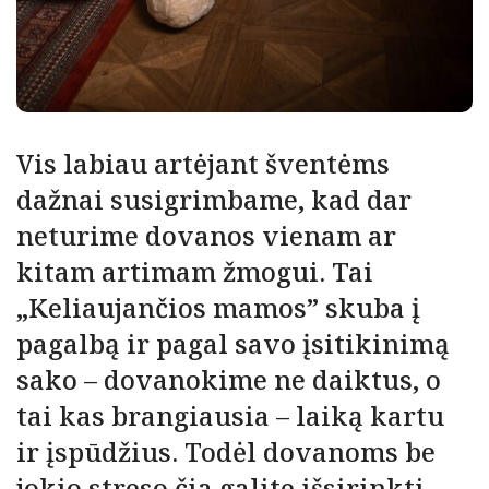
Vis labiau artėjant šventėms
dažnai susigrimbame, kad dar
neturime dovanos vienam ar
kitam artimam žmogui. Tai
„Keliaujančios mamos” skuba į
pagalbą ir pagal savo įsitikinimą
sako – dovanokime ne daiktus, o
tai kas brangiausia – laiką kartu
ir įspūdžius. Todėl dovanoms be
jokio streso čia galite išsirinkti