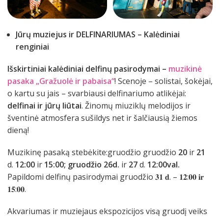
Jūrų muziejus ir DELFINARIUMAS – Kalėdiniai
renginiai
Išskirtiniai kalėdiniai delfinų pasirodymai –
muzikinė
pasaka „Gražuolė ir pabaisa“
! Scenoje – solistai, šokėjai,
o kartu su jais – svarbiausi delfinariumo atlikėjai:
delfinai ir jūrų liūtai
. Žinomų miuziklų melodijos ir
šventinė atmosfera sušildys net ir šalčiausią žiemos
dieną!
Muzikinę pasaką stebėkite:gruodžio gruodžio
20
ir
21
d.
12:00
ir
15:00; gruodžio
26d.
ir
27
d.
12:00val.
Papildomi delfinų pasirodymai gruodžio 𝟑𝟏 𝐝. – 𝟏𝟐:𝟎𝟎 𝐢𝐫
𝟏𝟓:𝟎𝟎.
Akvariumas ir muziejaus ekspozicijos visą gruodį veiks