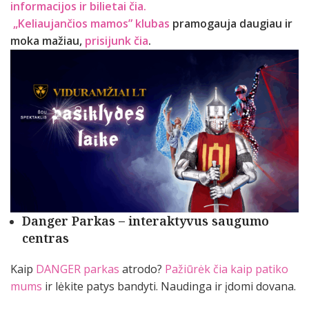
informacijos ir bilietai čia.
„Keliaujančios mamos” klubas
pramogauja daugiau ir
moka mažiau,
prisijunk čia
.
Danger Parkas –
interaktyvus saugumo
centras
Kaip
DANGER parkas
atrodo?
Pažiūrėk čia kaip patiko
mums
ir lėkite patys bandyti. Naudinga ir įdomi dovana.