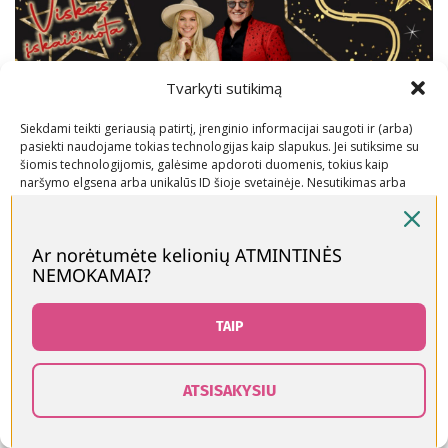
Tvarkyti sutikimą
Siekdami teikti geriausią patirtį, įrenginio informacijai saugoti ir (arba)
pasiekti naudojame tokias technologijas kaip slapukus. Jei sutiksime su
šiomis technologijomis, galėsime apdoroti duomenis, tokius kaip
naršymo elgsena arba unikalūs ID šioje svetainėje. Nesutikimas arba
sutikimo atšaukimas gali neigiamai paveikti tam tikras funkcijas ir
funkcijas.
Ar norėtumėte kelionių ATMINTINĖS
NEMOKAMAI?
Žinai įdomių idėjų ar renginių? Papildyk!
Priimti
Parašyk mums
čia
.
Neigti
TAIP
Peržiūrėti nuostatas
ATSISAKYSIU
0
Slapukų politika
Kontaktai
rduotuvė
Šoninė juosta
Norų sąrašas
Krepšelis
Paskyra