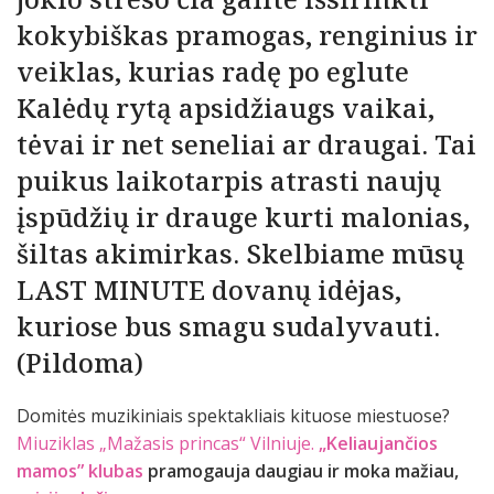
kokybiškas pramogas, renginius ir
veiklas, kurias radę po eglute
Kalėdų rytą apsidžiaugs vaikai,
tėvai ir net seneliai ar draugai. Tai
puikus laikotarpis atrasti naujų
įspūdžių ir drauge kurti malonias,
šiltas akimirkas. Skelbiame mūsų
LAST MINUTE dovanų idėjas,
kuriose bus smagu sudalyvauti.
(Pildoma)
Domitės muzikiniais spektakliais kituose miestuose?
Miuziklas „Mažasis princas“ Vilniuje.
„Keliaujančios
mamos” klubas
pramogauja daugiau ir moka mažiau,