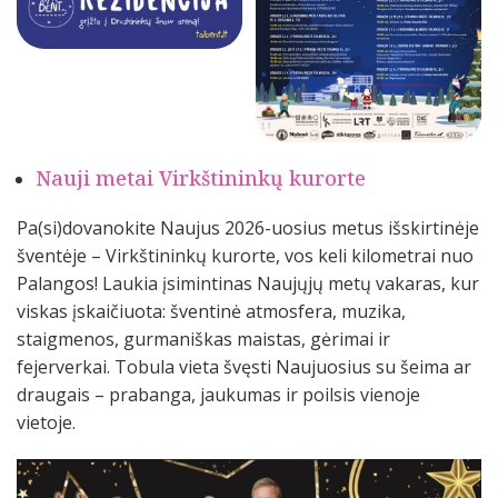
Nauji metai Virkštininkų kurorte
Pa(si)dovanokite Naujus 2026-uosius metus išskirtinėje
šventėje – Virkštininkų kurorte, vos keli kilometrai nuo
Palangos! Laukia įsimintinas Naujųjų metų vakaras, kur
viskas įskaičiuota: šventinė atmosfera, muzika,
staigmenos, gurmaniškas maistas, gėrimai ir
fejerverkai. Tobula vieta švęsti Naujuosius su šeima ar
draugais – prabanga, jaukumas ir poilsis vienoje
vietoje.