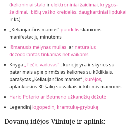
(
kelioniniai stalo
ir
elektroniniai žaidimai
,
knygos-
žaidimai
,
bičių vaško kreidelės
,
daugkartiniai lipdukai
ir kt.)
„Keliaujančios mamos”
puodelis
skanioms
manifestacijų minutėms
Išmanusis mėlynas muilas
ar
natūralus
dezodorantas tinkamas net vaikams
Knyga
„Tėčio vadovas”
, kurioje yra ir skyrius su
patarimais apie pirmčsias keliones su kūdikiais,
parašytas „Keliaujančios mamos”
įkūrėjos
,
aplankiusios 30 šalių su vaikais ir kitomis mamomis.
Hario Poterio ar Betmeno užkandžių dėžutė
Legendinį
logopedinį kramtuką-grybuką
Dovanų idėjos Vilniuje ir aplink: