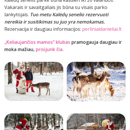
Kalėdų senelis parke būna kasdien iki 20 valandos.
Vakarais ir savaitgaliais jis būna su visais parko
lankytojais.
Tuo metu Kalėdų senelio rezervuoti
nereikia ir susitikimas su juo yra nemokamas.
Rezervacija ir daugiau informacijos:
perliniaidanieliai.lt
„Keliaujančios mamos” klubas
pramogauja daugiau ir
moka mažiau,
prisijunk čia
.