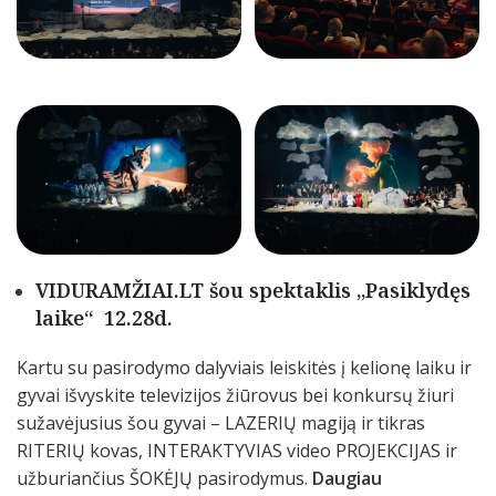
VIDURAMŽIAI.LT šou spektaklis „Pasiklydęs
laike“ 12.28d.
Kartu su pasirodymo dalyviais leiskitės į kelionę laiku ir
gyvai išvyskite televizijos žiūrovus bei konkursų žiuri
sužavėjusius šou gyvai – LAZERIŲ magiją ir tikras
RITERIŲ kovas, INTERAKTYVIAS video PROJEKCIJAS ir
užburiančius ŠOKĖJŲ pasirodymus.
Daugiau