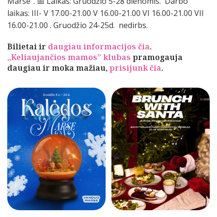
Marse”. 📅 Laikas: Gruodžio 5-28 dienomis. Darbo
laikas: III- V 17.00-21.00 V 16.00-21.00 VI 16.00-21.00 VII
16.00-21.00 . Gruodžio 24-25d. nedirbs.
Bilietai ir
daugiau informacijos čia
.
„Keliaujančios mamos” klubas
pramogauja
daugiau ir moka mažiau,
prisijunk čia
.