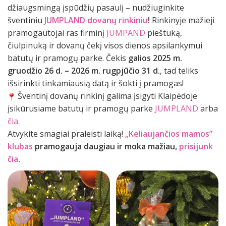
džiaugsmingą įspūdžių pasaulį – nudžiuginkite
šventiniu
JUMPLAND dovanų rinkiniu
!
Rinkinyje mažieji
pramogautojai ras firminį
JUMPAND
pieštuką,
čiulpinuką ir dovanų čekį visos dienos apsilankymui
batutų ir pramogų parke. Čekis
galios 2025 m.
gruodžio 26 d. – 2026 m. rugpjūčio 31 d.
, tad teliks
išsirinkti tinkamiausią datą ir šokti į pramogas!
Šventinį dovanų rinkinį galima įsigyti Klaipėdoje
įsikūrusiame batutų ir pramogų parke
JUMPLAND
arba
čia.
Atvykite smagiai praleisti laiką!
„Keliaujančios mamos”
klubas
pramogauja daugiau ir moka mažiau,
prisijunk
čia
.