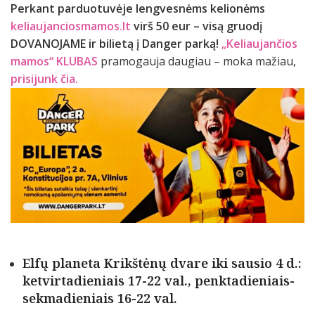
Perkant parduotuvėje lengvesnėms kelionėms
keliaujanciosmamos.lt
virš 50 eur – visą gruodį
DOVANOJAME ir bilietą į Danger parką!
„Keliaujančios
mamos“ KLUBAS
pramogauja daugiau – moka mažiau,
prisijunk čia.
Elfų planeta Krikštėnų dvare iki sausio 4 d.:
ketvirtadieniais 17-22 val., penktadieniais-
sekmadieniais 16-22 val.