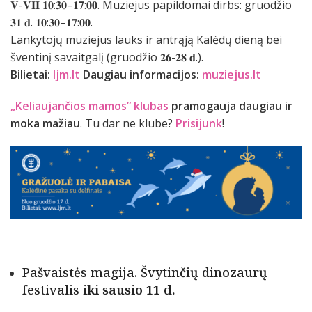
𝐕-𝐕𝐈𝐈 𝟏𝟎:𝟑𝟎–𝟏𝟕:𝟎𝟎. Muziejus papildomai dirbs: gruodžio
𝟑𝟏 𝐝. 𝟏𝟎:𝟑𝟎–𝟏𝟕:𝟎𝟎.
Lankytojų muziejus lauks ir antrąją Kalėdų dieną bei
šventinį savaitgalį (gruodžio 𝟐𝟔-𝟐𝟖 𝐝.).
Bilietai:
ljm.lt
Daugiau informacijos:
muziejus.lt
„Keliaujančios mamos” klubas
pramogauja daugiau ir
moka mažiau
. Tu dar ne klube?
Prisijunk
!
Pašvaistės magija. Švytinčių dinozaurų
festivalis
iki sausio 11 d.