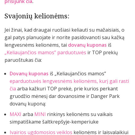
prisijunk čia
.
Svajonių kelionėms:
Jei žinai, kad draugai ruošiasi keliauti su mažaisiais, o
gal patys planuojate ir norite pasidovanoti sau kažką
lengvesnėms kelionėms, tai
dovanų kuponas
iš
„Keliaujančios mamos” parduotuvės
ir TOP prekių
paruoštukas čia:
Dovanų kuponas
iš „Keliaujančios mamos”
eparduotuvės lengvesnėms kelionėms, kurį gali rasti
čia
arba kažkuri TOP prekė, prie kurios perkant
gruodžio mėnesį dar dovanosime ir Danger Park
dovanų kuponą:
MAXI
arba
MINI
rinkinys kelionėms su vaikais
simpatiškame šaltkrepšyje-kemperiuke
Ivairios ugdomosios veiklos
kelionėms ir laisvalaikiui