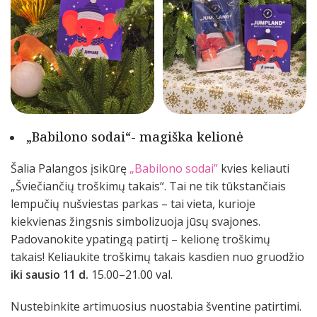
„Babilono sodai“- magiška kelionė
Šalia Palangos įsikūrę
„Babilono sodai”
kvies keliauti
„Šviečiančių troškimų takais“. Tai ne tik tūkstančiais
lempučių nušviestas parkas – tai vieta, kurioje
kiekvienas žingsnis simbolizuoja jūsų svajones.
Padovanokite ypatingą patirtį – kelionę troškimų
takais! Keliaukite troškimų takais kasdien nuo gruodžio
iki sausio 11 d.
15.00–21.00 val.
Nustebinkite artimuosius nuostabia šventine patirtimi.