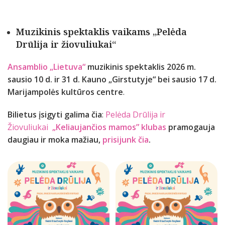
Muzikinis spektaklis vaikams „Pelėda
Drūlija ir žiovuliukai“
Ansamblio „Lietuva“
muzikinis spektaklis
2026 m.
sausio 10 d. ir 31 d. Kauno „Girstutyje“ bei sausio 17 d.
Marijampolės kultūros centre
.
Bilietus įsigyti galima čia
:
Pelėda Drūlija ir
Žiovuliukai
„Keliaujančios mamos” klubas
pramogauja
daugiau ir moka mažiau,
prisijunk čia
.