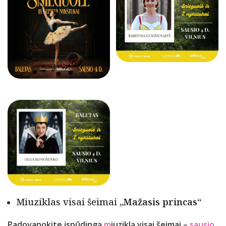
Miuziklas visai šeimai
„Mažasis princas“
Padovanokite įspūdingą
m
i
uziklą visai šeimai –
sausio