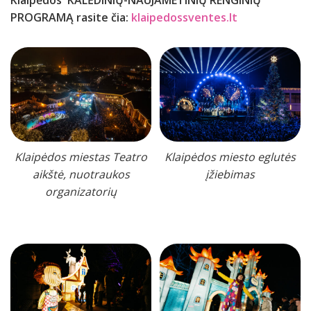
Klaipėdos KALĖDINIŲ-NAUJAMETINIŲ RENGINIŲ
PROGRAMĄ rasite čia:
klaipedossventes.lt
Klaipėdos miestas Teatro
Klaipėdos miesto eglutės
aikštė, nuotraukos
įžiebimas
organizatorių