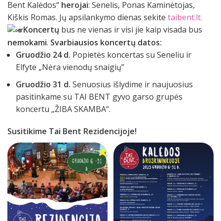
Bent Kalėdos“
herojai
: Senelis, Ponas Kaminėtojas,
Kiškis Romas. Jų apsilankymo dienas sekite
taibent.lt.
Koncertų
bus ne vienas ir visi jie kaip visada bus
nemokami
.
Svarbiausios koncertų datos:
Gruodžio 24 d.
Popietės koncertas su Seneliu ir
Elfyte „Nėra vienodų snaigių”
Gruodžio 31 d.
Senuosius išlydime ir naujuosius
pasitinkame su TAI BENT gyvo garso grupės
koncertu „ŽIBA SKAMBA“.
Susitikime Tai Bent Rezidencijoje!