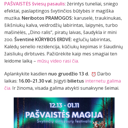
PAŠVAISTĖS šviesų pasaulis
: žėrintys tuneliai, sniego
efektai, paslaptingos švytinčios būtybės ir magiška
muzika.
Neribotos PRAMOGOS:
karuselė, traukinukas,
šikšniukų kalva, veidrodžių labirintas, laipynės, turbo
mašinėlės, „Dino ralis“, piratų laivas, šaudykla ir mini
zoo.
Šventinė KŪRYBOS ERDVĖ:
eglučių labirintas,
Kalėdų senelio rezidencija, kūčiukų kepimas ir šiaudinių
žaisliukų dirbtuvės. Pažiūrėkite kaip mes smagiai ten
leidome laiką –
mūsų video rasi čia.
Aplankykite kasdien
nuo gruodžio 13 d.
Darbo
laikas:
16.00–21.30 val.
Įsigyti
bilietus
internetu galima
čia.
Ir žinoma, visada galima atvykti sunakvyne šeimai.