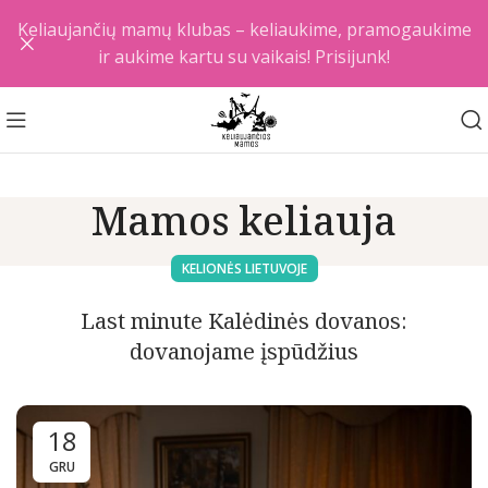
Keliaujančių mamų klubas – keliaukime, pramogaukime
ir aukime kartu su vaikais! Prisijunk!
Mamos keliauja
KELIONĖS LIETUVOJE
Last minute Kalėdinės dovanos:
dovanojame įspūdžius
18
GRU