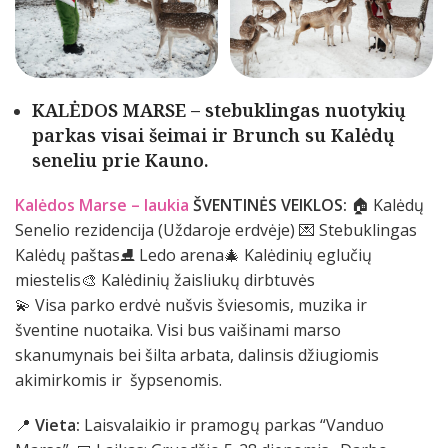
KALĖDOS MARSE – stebuklingas nuotykių
parkas visai šeimai ir Brunch su Kalėdų
seneliu prie Kauno.
Kalėdos Marse – laukia
ŠVENTINĖS VEIKLOS:
🏠 Kalėdų
Senelio rezidencija (Uždaroje erdvėje) 💌 Stebuklingas
Kalėdų paštas⛸️ Ledo arena🎄 Kalėdinių eglučių
miestelis🎨 Kalėdinių žaisliukų dirbtuvės
💫 Visa parko erdvė nušvis šviesomis, muzika ir
šventine nuotaika. Visi bus vaišinami marso
skanumynais bei šilta arbata, dalinsis džiugiomis
akimirkomis ir šypsenomis.
📍
Vieta:
Laisvalaikio ir pramogų parkas “Vanduo