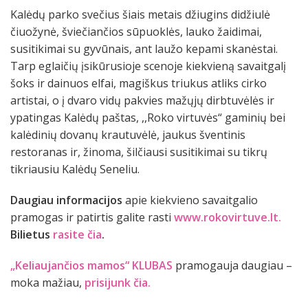
Kalėdų parko svečius šiais metais džiugins didžiulė
čiuožynė, šviečiančios sūpuoklės, lauko žaidimai,
susitikimai su gyvūnais, ant laužo kepami skanėstai.
Tarp eglaičių įsikūrusioje scenoje kiekvieną savaitgalį
šoks ir dainuos elfai, magiškus triukus atliks cirko
artistai, o į dvaro vidų pakvies mažųjų dirbtuvėlės ir
ypatingas Kalėdų paštas, ,,Roko virtuvės“ gaminių bei
kalėdinių dovanų krautuvėlė, jaukus šventinis
restoranas ir, žinoma, šilčiausi susitikimai su tikrų
tikriausiu Kalėdų Seneliu.
Daugiau informacijos
apie kiekvieno savaitgalio
pramogas ir patirtis galite rasti
www.rokovirtuve.lt.
B
ilietus
rasite čia
.
„Keliaujančios mamos“ KLUBAS
pramogauja daugiau –
moka mažiau,
prisijunk čia.