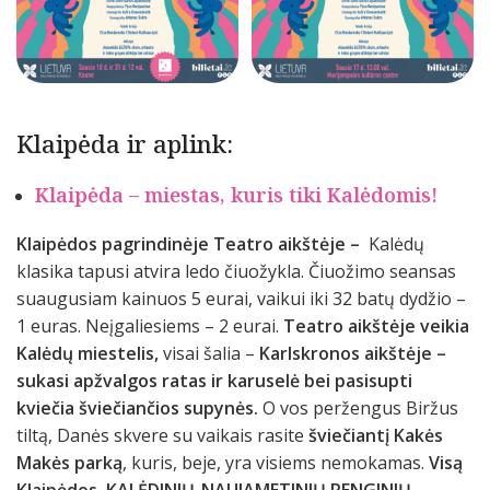
Klaipėda ir aplink:
Klaipėda – miestas, kuris tiki Kalėdomis!
Klaipėdos pagrindinėje Teatro aikštėje –
Kalėdų
klasika tapusi atvira ledo čiuožykla. Čiuožimo seansas
suaugusiam kainuos 5 eurai, vaikui iki 32 batų dydžio –
1 euras. Neįgaliesiems – 2 eurai.
Teatro aikštėje veikia
Kalėdų miestelis,
visai šalia –
Karlskronos aikštėje –
sukasi apžvalgos ratas ir karuselė bei pasisupti
kviečia šviečiančios supynės.
O vos peržengus Biržus
tiltą, Danės skvere su vaikais rasite
šviečiantį Kakės
Makės parką
, kuris, beje, yra visiems nemokamas.
Visą