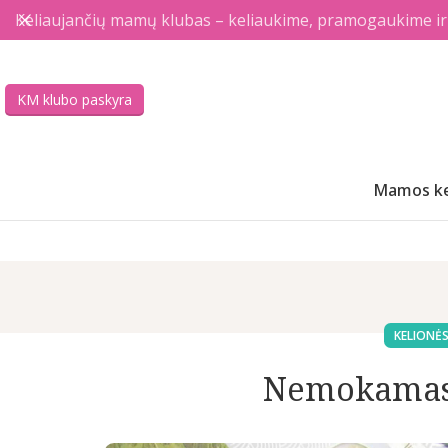
Keliaujančių mamų klubas – keliaukime, pramogaukime ir a
KM klubo paskyra
Mamos ke
KELIONĖS
Nemokamas