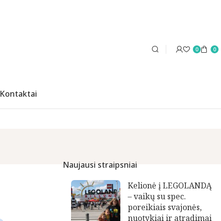
0
0
Kontaktai
Naujausi straipsniai
Kelionė į LEGOLANDĄ
– vaikų su spec.
poreikiais svajonės,
nuotykiai ir atradimai