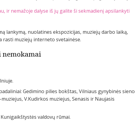
 ir nemažoje dalyse iš jų galite ši sekmadienį apsilankyti
 lankymą, nuolatines ekspozicijas, muziejų darbo laiką,
a rasti muziejų interneto svetainėse.
ti nemokamai
lniuje.
 padaliniai: Gedimino pilies bokštas, Vilniaus gynybinės sieno
muziejus, V.Kudirkos muziejus, Senasis ir Naujasis
 Kunigaikštystės valdovų rūmai.