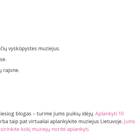
ičių vyskūpystės muziejus.
se.
 rajone.
tiesiog blogas – turime Jums puikių idėjų.
Aplankyti 10
Arba taip pat virtualiai aplankykite muziejus Lietuvoje.
Jums
išsirinkite kokį muziejų norite aplankyti.