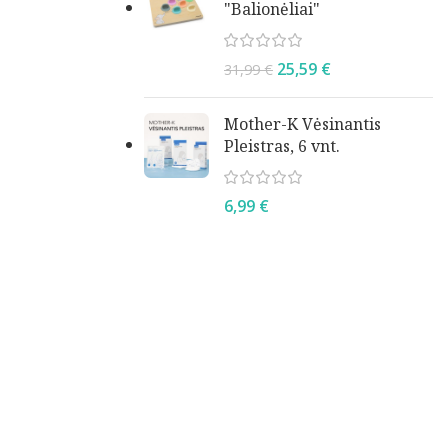
"Balionėliai"
25,59
€
31,99
€
Mother-K Vėsinantis
Pleistras, 6 vnt.
6,99
€