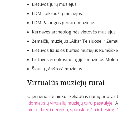
Lietuvos jūrų muziejus.
LDM Laikrodžių muziejus.
LDM Palangos gintaro muziejus.
Kernavės archeologinės vietovės muziejus.
Žemaičių muziejus „Alka“ Telšiuose ir Žema
Lietuvos liaudies buities muziejus Rumšiškė
Lietuvos etnokosmologijos muziejus Molėtų
Šiaulių „Aušros“ muziejus.
Virtualūs muziejų turai
O jei nenorite niekur keliauti iš namų ar oras 
įdomiausių virtualių muziejų turų pasaulyje
. 
nieko daryti nereikia, spauskite čia ir tiesiog 