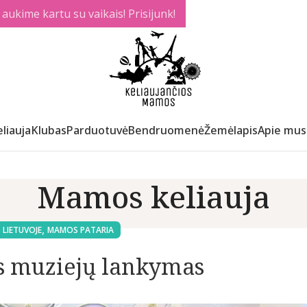
ukime kartu su vaikais! Prisijunk!
liauja
Klubas
Parduotuvė
Bendruomenė
Žemėlapis
Apie mus
Mamos keliauja
,
 LIETUVOJE
MAMOS PATARIA
 muziejų lankymas