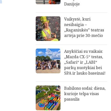
Danijoje
Vaikystė, kuri
nesibaigia –
„Raganiukės” teatras
artėja prie 30-mečio
Anykščiai su vaikais:
„Mazda CX-5“ testas,
„Safari“ ir „LABI“
parkų nuotykiai bei
SPA ir lauko baseinai!
Babilono sodai: diena,
kurioje telpa visas
pasaulis