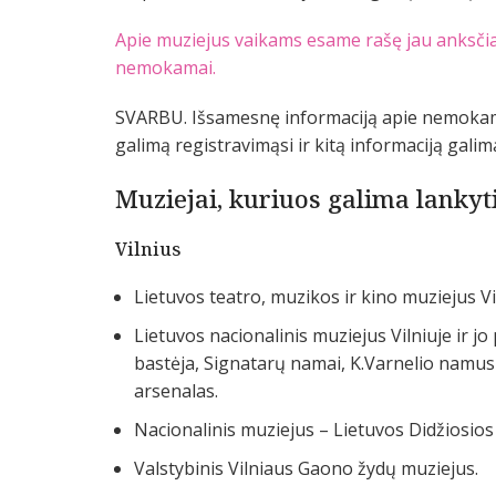
Apie muziejus vaikams esame rašę jau anksčiau,
nemokamai.
SVARBU. Išsamesnę informaciją apie nemokamą
galimą registravimąsi ir kitą informaciją galim
Muziejai, kuriuos galima lanky
Vilnius
Lietuvos teatro, muzikos ir kino muziejus Vi
Lietuvos nacionalinis muziejus Vilniuje ir jo
bastėja, Signatarų namai, K.Varnelio namus-
arsenalas.
Nacionalinis muziejus – Lietuvos Didžiosios
Valstybinis Vilniaus Gaono žydų muziejus.