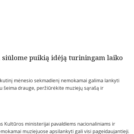
 siūlome puikią idėją turiningam laiko
utinį mėnesio sekmadienį nemokamai galima lankyti
su šeima drauge, peržiūrėkite muziejų sąrašą ir
ultūros ministerijai pavaldiems nacionaliniams ir
mokamai muziejuose apsilankyti gali visi pageidaujantieji.