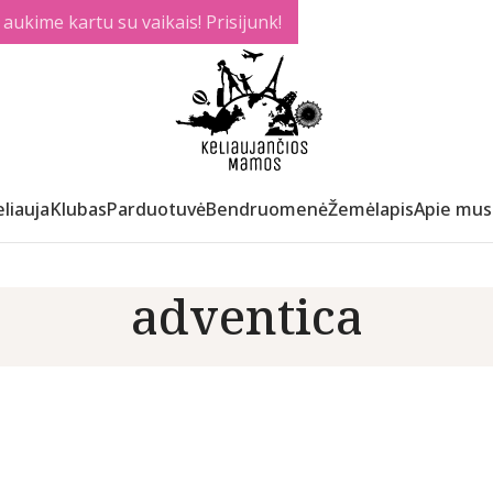
ukime kartu su vaikais! Prisijunk!
liauja
Klubas
Parduotuvė
Bendruomenė
Žemėlapis
Apie mus
adventica