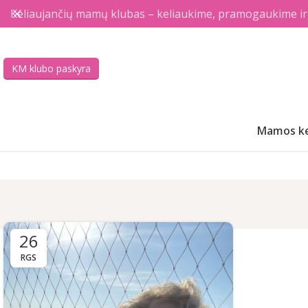
Keliaujančių mamų klubas – keliaukime, pramogaukime ir a
KM klubo paskyra
Mamos ke
26
RGS