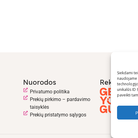
Siekdami teik
naudojame t
Nuorodos
Rekomend
technologij
unikalūs ID 
Privatumo politika
paveikti tam 
Prekių pirkimo – pardavimo
taisyklės
P
Prekių pristatymo sąlygos