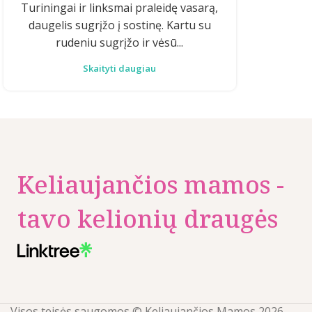
Turiningai ir linksmai praleidę vasarą,
daugelis sugrįžo į sostinę. Kartu su
rudeniu sugrįžo ir vėsū...
Skaityti daugiau
Keliaujančios mamos -
tavo kelionių draugės
Visos teisės saugomos © Keliaujančios Mamos 2026