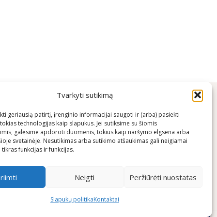
Tvarkyti sutikimą
ti geriausią patirtį, įrenginio informacijai saugoti ir (arba) pasiekti
okias technologijas kaip slapukus. Jei sutiksime su šiomis
uojame
Kontaktai
omis, galėsime apdoroti duomenis, tokius kaip naršymo elgsena arba
šioje svetainėje. Nesutikimas arba sutikimo atšaukimas gali neigiamai
+370 600 03600
tikras funkcijas ir funkcijas.
info@keliaujanciosmamos.lt
riimti
Neigti
Peržiūrėti nuostatas
Slapukų politika
Kontaktai