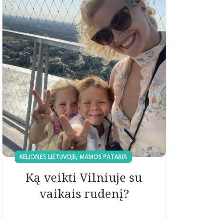
,
KELIONĖS LIETUVOJE
MAMOS PATARIA
Ką veikti Vilniuje su
vaikais rudenį?