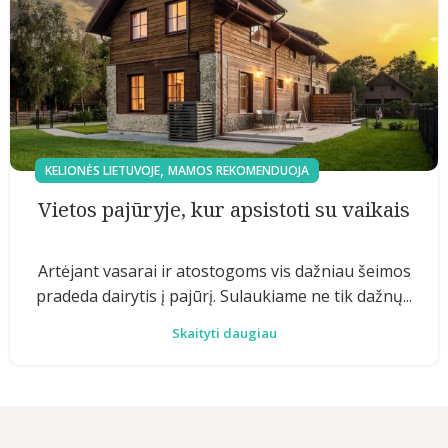
,
KELIONĖS LIETUVOJE
MAMOS REKOMENDUOJA
Vietos pajūryje, kur apsistoti su vaikais
Artėjant vasarai ir atostogoms vis dažniau šeimos
pradeda dairytis į pajūrį. Sulaukiame ne tik dažnų...
Skaityti daugiau