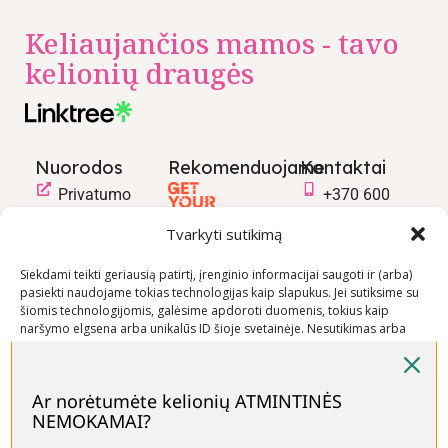
Keliaujančios mamos - tavo
kelionių draugės
Nuorodos
Rekomenduojame
Kontaktai
Privatumo
+370 600
politika
03600
Tvarkyti sutikimą
Prekių
info@keliaujanci
pirkimo –
Siekdami teikti geriausią patirtį, įrenginio informacijai saugoti ir (arba)
pasiekti naudojame tokias technologijas kaip slapukus. Jei sutiksime su
pardavimo
šiomis technologijomis, galėsime apdoroti duomenis, tokius kaip
taisyklės
naršymo elgsena arba unikalūs ID šioje svetainėje. Nesutikimas arba
Prekių
sutikimo atšaukimas gali neigiamai paveikti tam tikras funkcijas ir
funkcijas.
pristatymo
sąlygos
Ar norėtumėte kelionių ATMINTINĖS
NEMOKAMAI?
Priimti