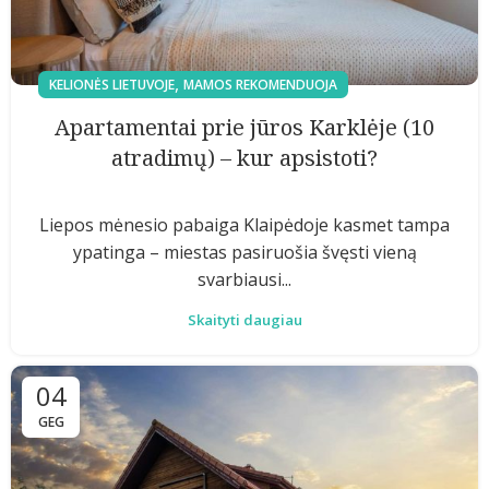
,
KELIONĖS LIETUVOJE
MAMOS REKOMENDUOJA
Apartamentai prie jūros Karklėje (10
atradimų) – kur apsistoti?
Liepos mėnesio pabaiga Klaipėdoje kasmet tampa
ypatinga – miestas pasiruošia švęsti vieną
svarbiausi...
Skaityti daugiau
04
GEG