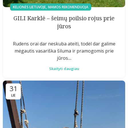
,
KELIONĖS LIETUVOJE
MAMOS REKOMENDUOJA
GILI Karklė – šeimų poilsio rojus prie
jūros
Rudens orai dar neskuba ateiti, todėl dar galime
mėgautis vasariška šiluma ir pramogomis prie
jūros....
Skaityti daugiau
31
LIE