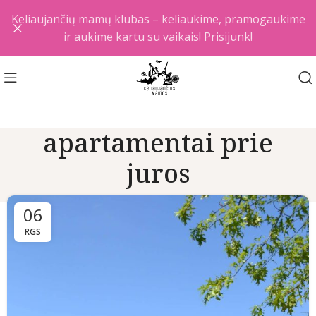
Keliaujančių mamų klubas – keliaukime, pramogaukime
ir aukime kartu su vaikais! Prisijunk!
apartamentai prie
juros
06
RGS