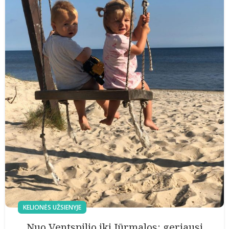
KELIONĖS UŽSIENYJE
Nuo Ventspilio iki Jūrmalos: geriausi