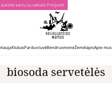
ukime kartu su vaikais! Prisijunk!
liauja
Klubas
Parduotuvė
Bendruomenė
Žemėlapis
Apie mus
biosoda servetėlės