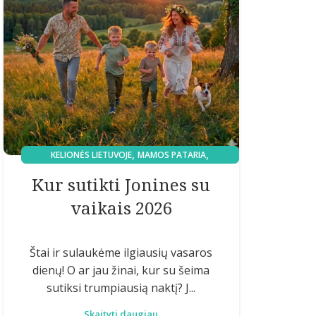
,
,
KELIONĖS LIETUVOJE
MAMOS PATARIA
MAMOS REKOMENDUOJA
Kur sutikti Jonines su
vaikais 2026
Štai ir sulaukėme ilgiausių vasaros
dienų! O ar jau žinai, kur su šeima
sutiksi trumpiausią naktį? J...
Skaityti daugiau