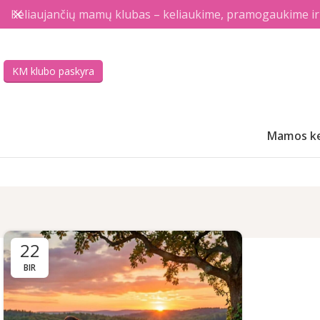
Keliaujančių mamų klubas – keliaukime, pramogaukime ir a
KM klubo paskyra
Mamos ke
22
BIR