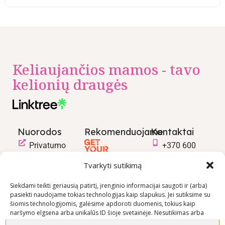
Keliaujančios mamos - tavo
kelionių draugės
Nuorodos
Rekomenduojame
Kontaktai
Privatumo
+370 600
politika
03600
Tvarkyti sutikimą
Prekių
info@keliaujanci
pirkimo –
Siekdami teikti geriausią patirtį, įrenginio informacijai saugoti ir (arba)
pasiekti naudojame tokias technologijas kaip slapukus. Jei sutiksime su
pardavimo
šiomis technologijomis, galėsime apdoroti duomenis, tokius kaip
taisyklės
naršymo elgsena arba unikalūs ID šioje svetainėje. Nesutikimas arba
Prekių
sutikimo atšaukimas gali neigiamai paveikti tam tikras funkcijas ir