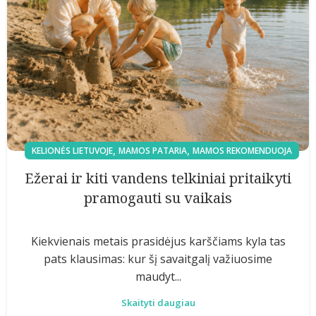
,
,
KELIONĖS LIETUVOJE
MAMOS PATARIA
MAMOS REKOMENDUOJA
Ežerai ir kiti vandens telkiniai pritaikyti
pramogauti su vaikais
Kiekvienais metais prasidėjus karščiams kyla tas
pats klausimas: kur šį savaitgalį važiuosime
maudyt...
Skaityti daugiau