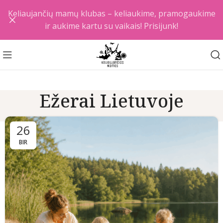
Keliaujančių mamų klubas – keliaukime, pramogaukime
ir aukime kartu su vaikais! Prisijunk!
Ežerai Lietuvoje
26
BIR