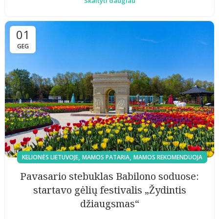
Skaityti daugiau
01
GEG
,
,
KELIONĖS LIETUVOJE
MAMOS PATARIA
MAMOS REKOMENDUOJA
Pavasario stebuklas Babilono soduose:
startavo gėlių festivalis „Žydintis
džiaugsmas“