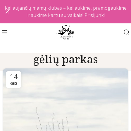
Keliaujančių mamų klubas – keliaukime, pramogaukime
ir aukime kartu su vaikais! Prisijunk!
gėlių parkas
14
GEG