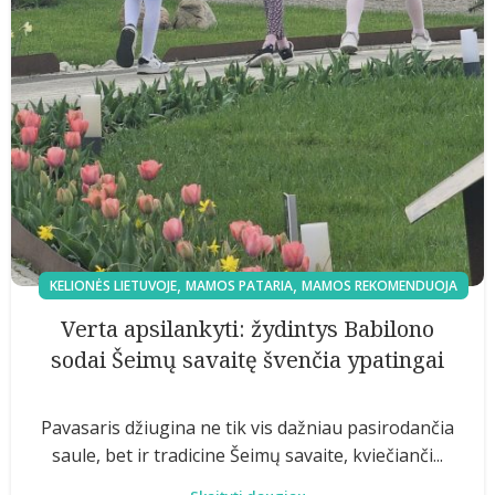
,
,
KELIONĖS LIETUVOJE
MAMOS PATARIA
MAMOS REKOMENDUOJA
Verta apsilankyti: žydintys Babilono
sodai Šeimų savaitę švenčia ypatingai
Pavasaris džiugina ne tik vis dažniau pasirodančia
saule, bet ir tradicine Šeimų savaite, kviečianči...