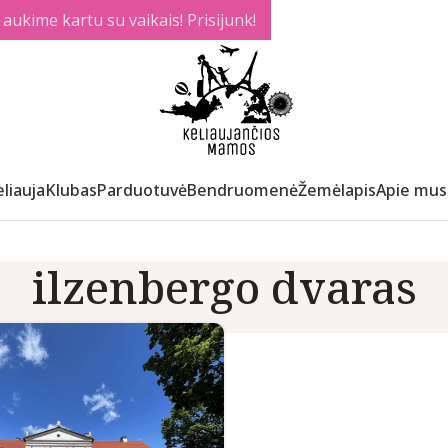
ukime kartu su vaikais! Prisijunk!
liauja
Klubas
Parduotuvė
Bendruomenė
Žemėlapis
Apie mus
ilzenbergo dvaras