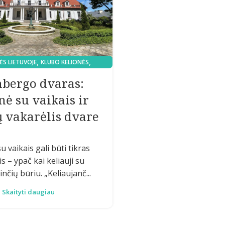
,
,
ĖS LIETUVOJE
KLUBO KELIONĖS
,
ATARIA
MAMOS REKOMENDUOJA
nbergo dvaras:
nė su vaikais ir
 vakarėlis dvare
su vaikais gali būti tikras
s – ypač kai keliauji su
čių būriu. „Keliaujanč...
Skaityti daugiau