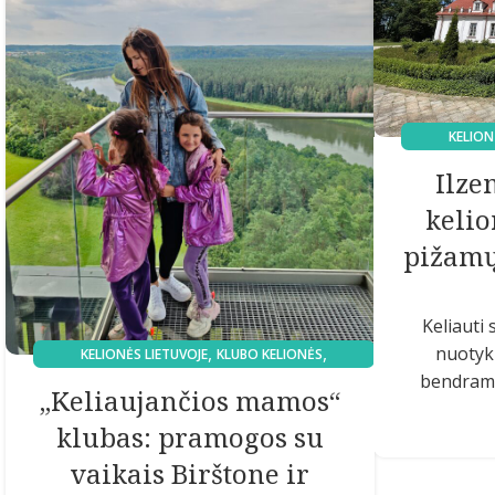
KELION
MAMOS P
Ilze
kelio
pižamų
Keliauti 
,
,
nuotyki
KELIONĖS LIETUVOJE
KLUBO KELIONĖS
bendramin
MAMOS REKOMENDUOJA
„Keliaujančios mamos“
klubas: pramogos su
vaikais Birštone ir