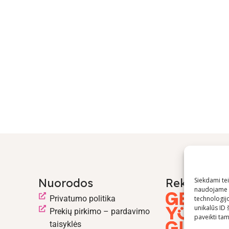
Nuorodos
Rekomend
Siekdami teik
naudojame t
Privatumo politika
technologij
unikalūs ID 
Prekių pirkimo – pardavimo
paveikti tam 
taisyklės