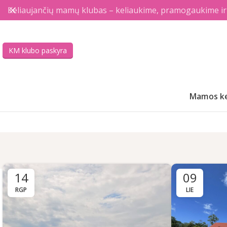
Keliaujančių mamų klubas – keliaukime, pramogaukime ir a
KM klubo paskyra
Mamos ke
14
09
RGP
LIE