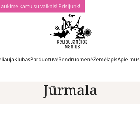
ukime kartu su vaikais! Prisijunk!
liauja
Klubas
Parduotuvė
Bendruomenė
Žemėlapis
Apie mus
Jūrmala