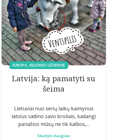
,
EUROPA
KELIONĖS UŽSIENYJE
Latvija: ką pamatyti su
šeima
Lietuviai nuo senų laikų kaimynus
latvius vadino savo broliais, kadangi
panašios mūsų ne tik kalbos,...
Skaityti daugiau