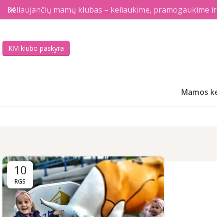
Keliaujančių mamų klubas – keliaukime, pramogaukime ir a
KM klubo paskyra
Mamos ke
10
RGS