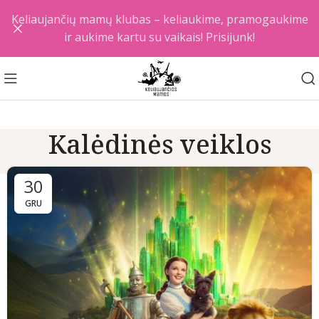
Keliaujančių mamų klubas – keliaukime, pramogaukime
ir aukime kartu su vaikais! Prisijunk!
Kalėdinės veiklos
30
GRU