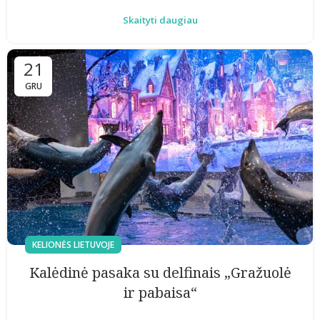
Skaityti daugiau
21
GRU
KELIONĖS LIETUVOJE
Kalėdinė pasaka su delfinais „Gražuolė
ir pabaisa“