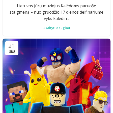
Lietuvos jūrų muziejus Kalėdoms paruošė
staigmeną – nuo gruodžio 17 dienos delfinariume
vyks kalėdin...
Skaityti daugiau
21
GRU