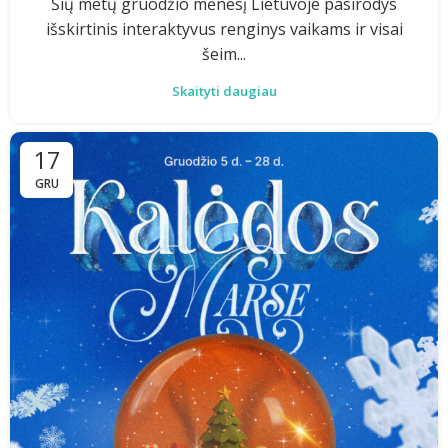
Šių metų gruodžio mėnesį Lietuvoje pasirodys
išskirtinis interaktyvus renginys vaikams ir visai
šeim...
Skaityti daugiau
17
GRU