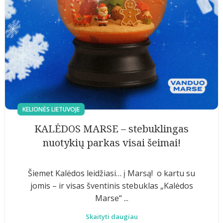
KELIONĖS LIETUVOJE
KALĖDOS MARSE – stebuklingas
nuotykių parkas visai šeimai!
Šiemet Kalėdos leidžiasi… į Marsą! o kartu su
jomis – ir visas šventinis stebuklas „Kalėdos
Marse“ ...
Skaityti daugiau