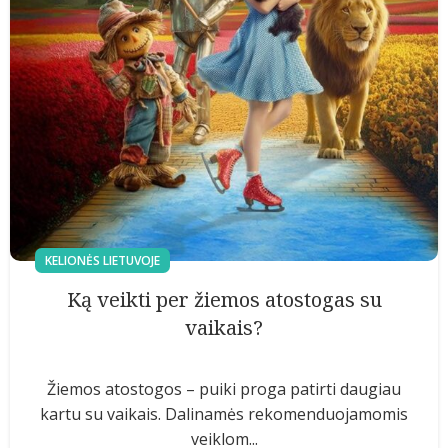
KELIONĖS LIETUVOJE
Ką veikti per žiemos atostogas su
vaikais?
Žiemos atostogos – puiki proga patirti daugiau
kartu su vaikais. Dalinamės rekomenduojamomis
veiklom...