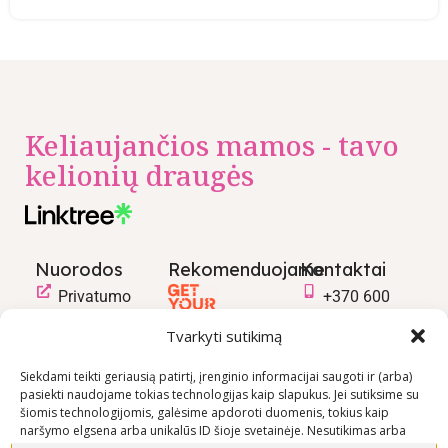
Keliaujančios mamos - tavo
kelionių draugės
Nuorodos
Rekomenduojame
Kontaktai
Privatumo
+370 600
politika
03600
Tvarkyti sutikimą
Prekių
info@keliaujanci
pirkimo –
Siekdami teikti geriausią patirtį, įrenginio informacijai saugoti ir (arba)
pasiekti naudojame tokias technologijas kaip slapukus. Jei sutiksime su
pardavimo
šiomis technologijomis, galėsime apdoroti duomenis, tokius kaip
taisyklės
naršymo elgsena arba unikalūs ID šioje svetainėje. Nesutikimas arba
Prekių