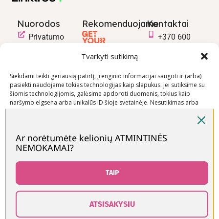
Nuorodos
Rekomenduojame
Kontaktai
Privatumo
+370 600
politika
03600
Tvarkyti sutikimą
Prekių
info@keliaujanci
pirkimo –
Siekdami teikti geriausią patirtį, įrenginio informacijai saugoti ir (arba)
pasiekti naudojame tokias technologijas kaip slapukus. Jei sutiksime su
pardavimo
šiomis technologijomis, galėsime apdoroti duomenis, tokius kaip
taisyklės
naršymo elgsena arba unikalūs ID šioje svetainėje. Nesutikimas arba
Prekių
sutikimo atšaukimas gali neigiamai paveikti tam tikras funkcijas ir
funkcijas.
pristatymo
sąlygos
Ar norėtumėte kelionių ATMINTINĖS
NEMOKAMAI?
Priimti
Visos teisės saugomos © Keliaujančios Mamos 2026
Neigti
TAIP
Peržiūrėti nuostatas
ATSISAKYSIU
0
Slapukų politika
Kontaktai