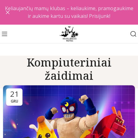
Keliaujančių mamų klubas – keliaukime, pramogaukime
ir aukime kartu su vaikais! Prisijunk!
Kompiuteriniai
žaidimai
21
GRU