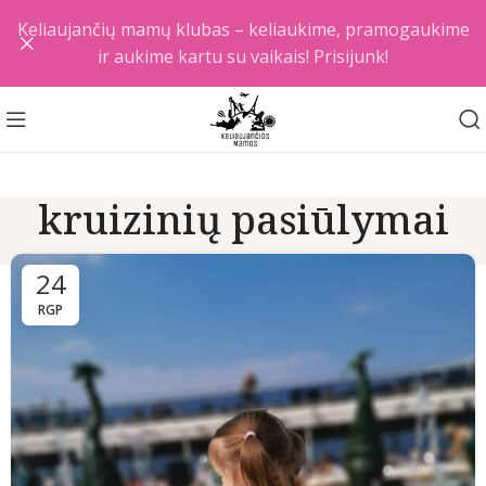
Keliaujančių mamų klubas – keliaukime, pramogaukime
ir aukime kartu su vaikais! Prisijunk!
kruizinių pasiūlymai
24
RGP