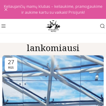
Keliaujančių mamų klubas – keliaukime, pramogaukime
ir aukime kartu su vaikais! Prisijunk!
lankomiausi
27
RGS