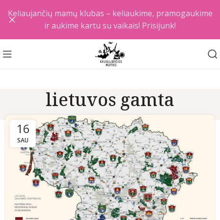
Keliaujančių mamų klubas – keliaukime, pramogaukime
ir aukime kartu su vaikais! Prisijunk!
lietuvos gamta
16
SAU