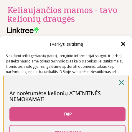
Keliaujančios mamos - tavo
kelionių draugės
Tvarkyti sutikimą
Nuorodos
Rekomenduojame
Kontaktai
Privatumo
+370 600
Siekdami teikti geriausią patirtį, įrenginio informacijai saugoti ir (arba)
pasiekti naudojame tokias technologijas kaip slapukus. Jei sutiksime su
politika
03600
šiomis technologijomis, galėsime apdoroti duomenis, tokius kaip
Prekių
info@keliaujanci
naršymo elgsena arba unikalūs ID šioje svetainėje. Nesutikimas arba
pirkimo –
sutikimo atšaukimas gali neigiamai paveikti tam tikras funkcijas ir
funkcijas.
pardavimo
taisyklės
Ar norėtumėte kelionių ATMINTINĖS
NEMOKAMAI?
Prekių
Priimti
pristatymo
Neigti
sąlygos
TAIP
Peržiūrėti nuostatas