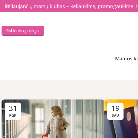
Keliaujančių mamų klubas – keliaukime, pramogaukime ir a
KM klubo paskyra
Mamos ke
31
19
RGP
SAU