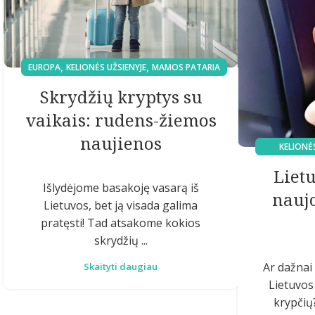
,
,
EUROPA
KELIONĖS UŽSIENYJE
MAMOS PATARIA
Skrydžių kryptys su
vaikais: rudens-žiemos
naujienos
KELIONĖS
Lietu
Išlydėjome basakoję vasarą iš
nauj
Lietuvos, bet ją visada galima
pratęsti! Tad atsakome kokios
skrydžių ...
Ar dažnai 
Skaityti daugiau
Lietuvos
krypčių?