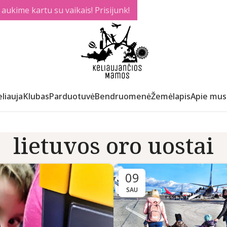
ukime kartu su vaikais! Prisijunk!
liauja
Klubas
Parduotuvė
Bendruomenė
Žemėlapis
Apie mus
lietuvos oro uostai
09
SAU