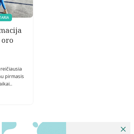
TARIA
macija
 oro
greičiausia
au pirmasis
ikai...