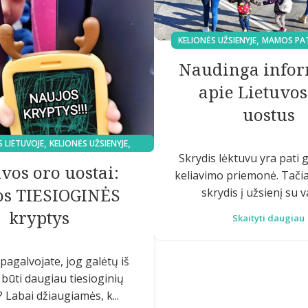
,
KELIONĖS UŽSIENYJE
MAMOS PA
Naudinga infor
apie Lietuvos
uostus
,
,
 LIETUVOJE
KELIONĖS UŽSIENYJE
Skrydis lėktuvu yra pati 
MAMOS PATARIA
vos oro uostai:
keliavimo priemonė. Tači
os TIESIOGINĖS
skrydis į užsienį su va
kryptys
Skaityti daugiau
pagalvojate, jog galėtų iš
 būti daugiau tiesioginių
 Labai džiaugiamės, k...