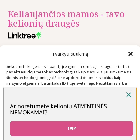
Keliaujančios mamos - tavo
kelionių draugės
Nuorodos
Rekomenduojame
Kontaktai
Tvarkyti sutikimą
Privatumo
+370 600
Siekdami teikti geriausią patirtį, įrenginio informacijai saugoti ir (arba)
politika
03600
pasiekti naudojame tokias technologijas kaip slapukus. Jei sutiksime su
Prekių
šiomis technologijomis, galėsime apdoroti duomenis, tokius kaip
info@keliaujanci
naršymo elgsena arba unikalūs ID šioje svetainėje. Nesutikimas arba
pirkimo –
sutikimo atšaukimas gali neigiamai paveikti tam tikras funkcijas ir
pardavimo
funkcijas.
taisyklės
Ar norėtumėte kelionių ATMINTINĖS
Prekių
NEMOKAMAI?
Priimti
pristatymo
sąlygos
Neigti
TAIP