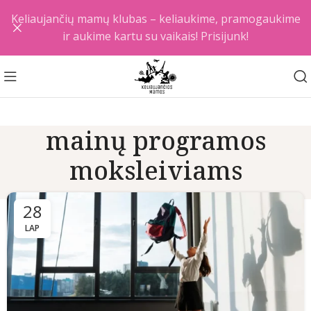
Keliaujančių mamų klubas – keliaukime, pramogaukime
ir aukime kartu su vaikais! Prisijunk!
mainų programos
moksleiviams
28
LAP