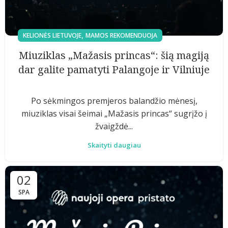
,
KELIONĖS LIETUVOJE
MAMOS REKOMENDUOJA
Miuziklas „Mažasis princas“: šią magiją
dar galite pamatyti Palangoje ir Vilniuje
Po sėkmingos premjeros balandžio mėnesį,
miuziklas visai šeimai „Mažasis princas“ sugrįžo į
žvaigždė...
Skaityti daugiau
02
SPA