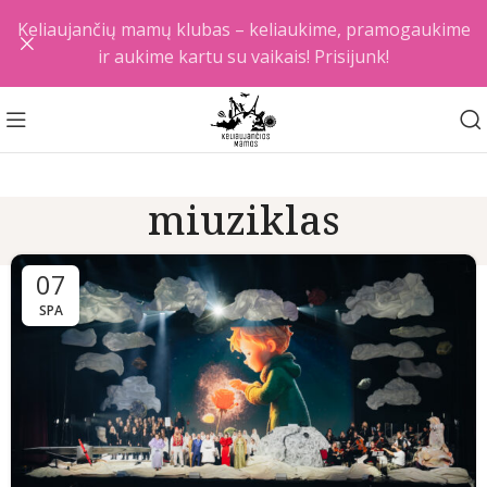
Keliaujančių mamų klubas – keliaukime, pramogaukime
ir aukime kartu su vaikais! Prisijunk!
miuziklas
07
SPA