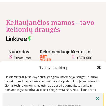
Keliaujančios mamos - tavo
kelionių draugės
Nuorodos
Rekomenduojame
Kontaktai
Privatumo
+370 600
politika
03600
Tvarkyti sutikimą
Prekių
info@keliaujanci
pirkimo –
Siekdami teikti geriausią patirtį, įrenginio informacijai saugoti ir (arba)
pasiekti naudojame tokias technologijas kaip slapukus. Jei sutiksime su
pardavimo
šiomis technologijomis, galėsime apdoroti duomenis, tokius kaip
taisyklės
naršymo elgsena arba unikalūs ID šioje svetainėje. Nesutikimas arba
Prekių
sutikimo atšaukimas gali neigiamai paveikti tam tikras funkcijas ir
funkcijas.
pristatymo
sąlygos