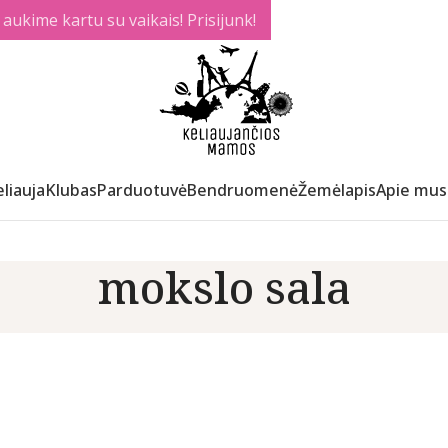
ukime kartu su vaikais! Prisijunk!
liauja
Klubas
Parduotuvė
Bendruomenė
Žemėlapis
Apie mus
mokslo sala