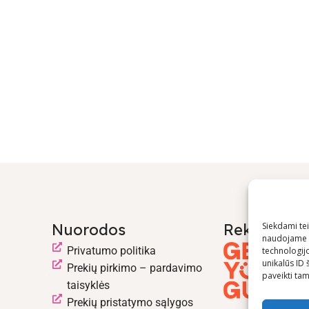
Nuorodos
Rekomend
Siekdami teik
naudojame t
Privatumo politika
technologij
unikalūs ID 
Prekių pirkimo – pardavimo
paveikti tam 
taisyklės
Prekių pristatymo sąlygos