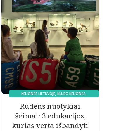
,
,
KELIONĖS LIETUVOJE
KLUBO KELIONĖS
MAMOS REKOMENDUOJA
Rudens nuotykiai
šeimai: 3 edukacijos,
kurias verta išbandyti