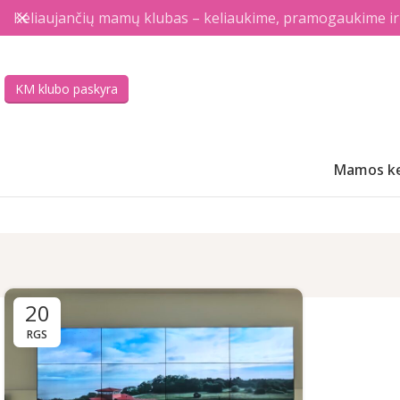
Keliaujančių mamų klubas – keliaukime, pramogaukime ir a
KM klubo paskyra
Mamos ke
20
RGS