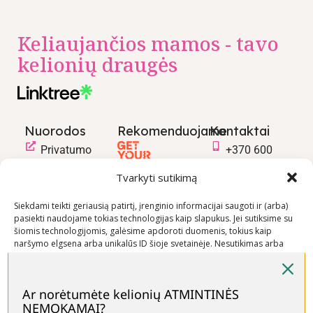
Keliaujančios mamos - tavo
kelionių draugės
Nuorodos
Rekomenduojame
Kontaktai
Privatumo
+370 600
politika
03600
Tvarkyti sutikimą
Prekių
info@keliaujanci
pirkimo –
Siekdami teikti geriausią patirtį, įrenginio informacijai saugoti ir (arba)
pasiekti naudojame tokias technologijas kaip slapukus. Jei sutiksime su
pardavimo
šiomis technologijomis, galėsime apdoroti duomenis, tokius kaip
taisyklės
naršymo elgsena arba unikalūs ID šioje svetainėje. Nesutikimas arba
Prekių
sutikimo atšaukimas gali neigiamai paveikti tam tikras funkcijas ir
funkcijas.
pristatymo
sąlygos
Ar norėtumėte kelionių ATMINTINĖS
NEMOKAMAI?
Priimti