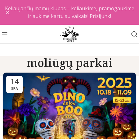
Keliaujančių mamų klubas – keliaukime, pramogaukime
ir aukime kartu su vaikais! Prisijunk!
moliūgų parkai
14
SPA