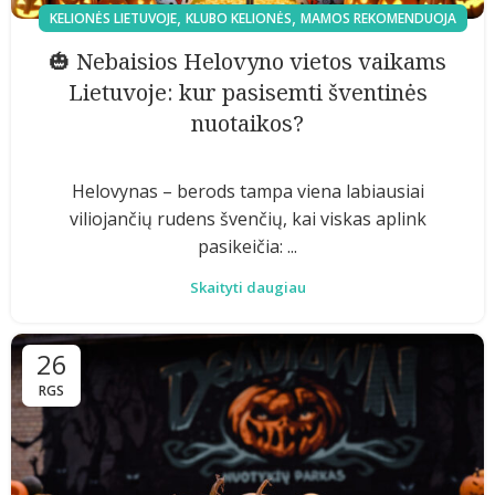
,
,
KELIONĖS LIETUVOJE
KLUBO KELIONĖS
MAMOS REKOMENDUOJA
🎃 Nebaisios Helovyno vietos vaikams
Lietuvoje: kur pasisemti šventinės
nuotaikos?
Helovynas – berods tampa viena labiausiai
viliojančių rudens švenčių, kai viskas aplink
pasikeičia: ...
Skaityti daugiau
26
RGS