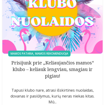
,
MAMOS PATARIA
MAMOS REKOMENDUOJA
Prisijunk prie „Keliaujančios mamos“
klubo – keliauk lengviau, smagiau ir
pigiau!
Tapusi klubo nare, atrasi išskirtines nuolaidas,
dovanas ir pasiūlymus, kurių neras niekas kitas.
Mū...