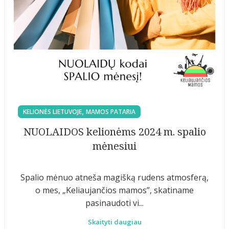
,
KELIONĖS LIETUVOJE
MAMOS PATARIA
NUOLAIDOS kelionėms 2024 m. spalio
mėnesiui
Spalio mėnuo atneša magišką rudens atmosferą,
o mes, „Keliaujančios mamos”, skatiname
pasinaudoti vi...
Skaityti daugiau