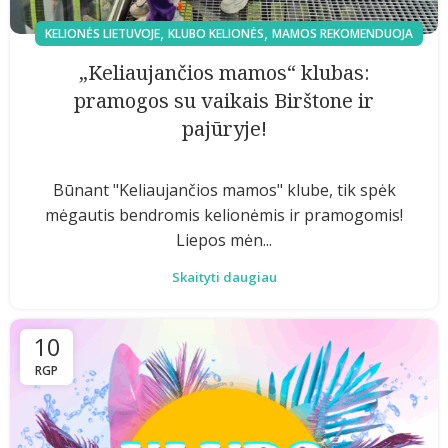
,
,
KELIONĖS LIETUVOJE
KLUBO KELIONĖS
MAMOS REKOMENDUOJA
„Keliaujančios mamos“ klubas:
pramogos su vaikais Birštone ir
pajūryje!
Būnant "Keliaujančios mamos" klube, tik spėk
mėgautis bendromis kelionėmis ir pramogomis!
Liepos mėn...
Skaityti daugiau
10
RGP