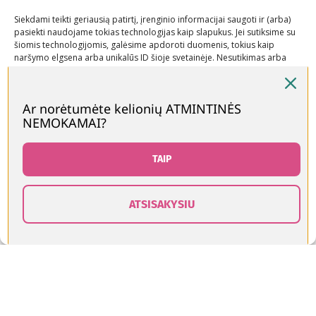
Siekdami teikti geriausią patirtį, įrenginio informacijai saugoti ir (arba)
,
KELIONĖS LIETUVOJE
MAMOS PATARIA
pasiekti naudojame tokias technologijas kaip slapukus. Jei sutiksime su
šiomis technologijomis, galėsime apdoroti duomenis, tokius kaip
NUOLAIDOS kelionėms 2024 m. liepos
naršymo elgsena arba unikalūs ID šioje svetainėje. Nesutikimas arba
mėnesiui
sutikimo atšaukimas gali neigiamai paveikti tam tikras funkcijas ir
funkcijas.
Ar norėtumėte kelionių ATMINTINĖS
Vasara jau įpusėjo, o mes, „Keliaujančios mamos”,
NEMOKAMAI?
Priimti
skubame su jumis pasidalinti patarimais ir
nauding...
Neigti
TAIP
Skaityti daugiau
Peržiūrėti nuostatas
ATSISAKYSIU
0
Slapukų politika
Kontaktai
11
rduotuvė
Norų sąrašas
Krepšelis
Paskyra
BIR