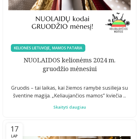
,
KELIONĖS LIETUVOJE
MAMOS PATARIA
NUOLAIDOS kelionėms 2024 m.
gruodžio mėnesiui
Gruodis – tai laikas, kai žiemos ramybė susilieja su
šventine magija. „Keliaujančios mamos” kviečia ...
Skaityti daugiau
17
LAP