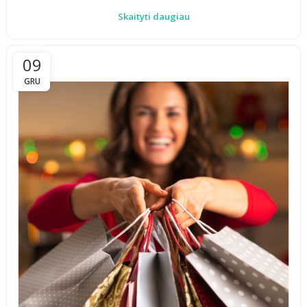
Skaityti daugiau
09
GRU