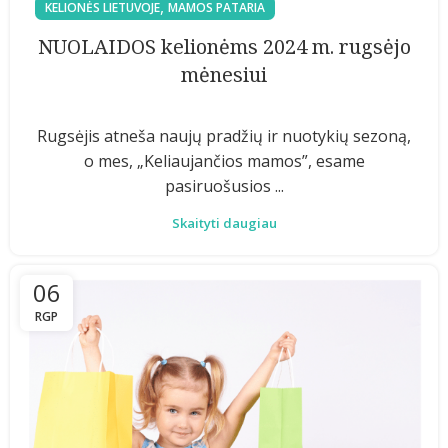
,
KELIONĖS LIETUVOJE
MAMOS PATARIA
NUOLAIDOS kelionėms 2024 m. rugsėjo
mėnesiui
Rugsėjis atneša naujų pradžių ir nuotykių sezoną,
o mes, „Keliaujančios mamos”, esame
pasiruošusios ...
Skaityti daugiau
06
RGP