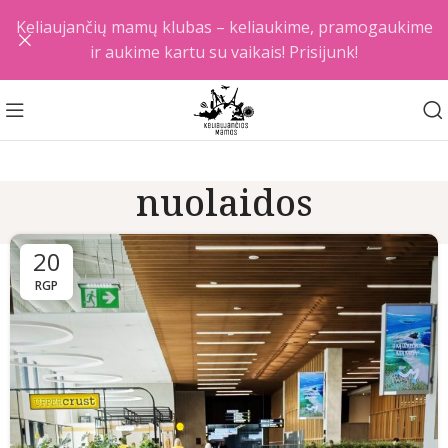
Keliaujančių mamų klubas – keliaukime, pramogaukime
ir aukime kartu su vaikais! Prisijunk!
nuolaidos
20
RGP