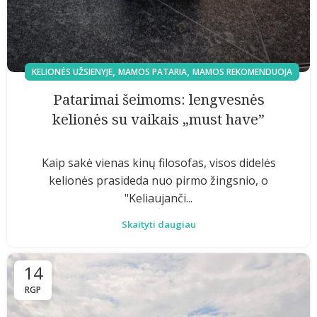
,
,
KELIONĖS UŽSIENYJE
MAMOS PATARIA
MAMOS REKOMENDUOJA
Patarimai šeimoms: lengvesnės
kelionės su vaikais „must have”
Kaip sakė vienas kinų filosofas, visos didelės
kelionės prasideda nuo pirmo žingsnio, o
"Keliaujanči...
Skaityti daugiau
14
RGP