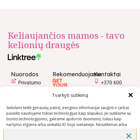
Keliaujančios mamos - tavo
kelionių draugės
Nuorodos
Rekomenduojame
Kontaktai
Privatumo
+370 600
politika
03600
Tvarkyti sutikimą
Prekių
info@keliaujanci
pirkimo –
Siekdami teikti geriausią patirtį, įrenginio informacijai saugoti ir (arba)
pasiekti naudojame tokias technologijas kaip slapukus. Jei sutiksime su
pardavimo
šiomis technologijomis, galėsime apdoroti duomenis, tokius kaip
taisyklės
naršymo elgsena arba unikalūs ID šioje svetainėje. Nesutikimas arba
Prekių
sutikimo atšaukimas gali neigiamai paveikti tam tikras funkcijas ir
funkcijas.
pristatymo