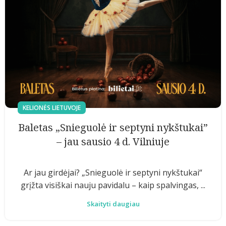
KELIONĖS LIETUVOJE
Baletas „Snieguolė ir septyni nykštukai”
– jau sausio 4 d. Vilniuje
Ar jau girdėjai? „Snieguolė ir septyni nykštukai“
grįžta visiškai nauju pavidalu – kaip spalvingas, ...
Skaityti daugiau