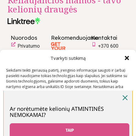
kelionių draugės
Nuorodos
Rekomenduojame
Kontaktai
Privatumo
+370 600
politika
03600
Tvarkyti sutikimą
Prekių
info@keliaujanci
pirkimo –
Siekdami teikti geriausią patirtį, įrenginio informacijai saugoti ir (arba)
pasiekti naudojame tokias technologijas kaip slapukus. Jei sutiksime su
pardavimo
šiomis technologijomis, galėsime apdoroti duomenis, tokius kaip
taisyklės
naršymo elgsena arba unikalūs ID šioje svetainėje. Nesutikimas arba
Prekių
sutikimo atšaukimas gali neigiamai paveikti tam tikras funkcijas ir
funkcijas.
pristatymo
sąlygos
Ar norėtumėte kelionių ATMINTINĖS
NEMOKAMAI?
Priimti
Visos teisės saugomos © Keliaujančios Mamos 2026
Neigti
TAIP