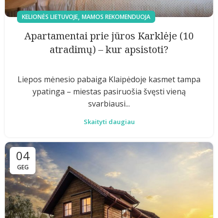
,
KELIONĖS LIETUVOJE
MAMOS REKOMENDUOJA
Apartamentai prie jūros Karklėje (10
atradimų) – kur apsistoti?
Liepos mėnesio pabaiga Klaipėdoje kasmet tampa
ypatinga – miestas pasiruošia švęsti vieną
svarbiausi...
Skaityti daugiau
04
GEG