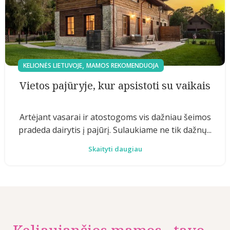
,
KELIONĖS LIETUVOJE
MAMOS REKOMENDUOJA
Vietos pajūryje, kur apsistoti su vaikais
Artėjant vasarai ir atostogoms vis dažniau šeimos
pradeda dairytis į pajūrį. Sulaukiame ne tik dažnų...
Skaityti daugiau
Keliaujančios mamos - tavo