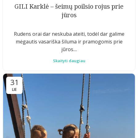
GILI Karklė – šeimų poilsio rojus prie
jūros
Rudens orai dar neskuba ateiti, todėl dar galime
mėgautis vasariška šiluma ir pramogomis prie
jūros....
Skaityti daugiau
31
LIE