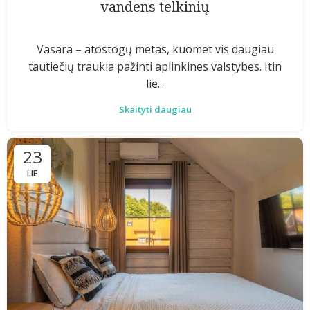
vandens telkinių
Vasara – atostogų metas, kuomet vis daugiau
tautiečių traukia pažinti aplinkines valstybes. Itin
lie...
Skaityti daugiau
23
LIE