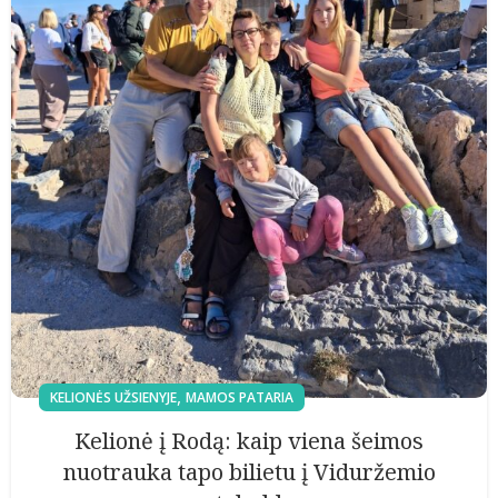
,
KELIONĖS UŽSIENYJE
MAMOS PATARIA
Kelionė į Rodą: kaip viena šeimos
nuotrauka tapo bilietu į Viduržemio