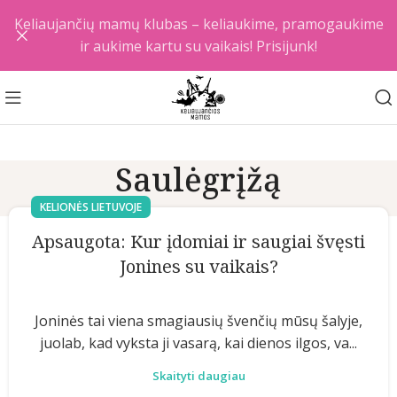
Keliaujančių mamų klubas – keliaukime, pramogaukime
ir aukime kartu su vaikais! Prisijunk!
Saulėgrįžą
KELIONĖS LIETUVOJE
Apsaugota: Kur įdomiai ir saugiai švęsti
Jonines su vaikais?
Joninės tai viena smagiausių švenčių mūsų šalyje,
juolab, kad vyksta ji vasarą, kai dienos ilgos, va...
Skaityti daugiau