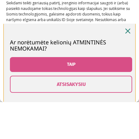
Siekdami teikti geriausią patirtį, įrenginio informacijai saugoti ir (arba)
pasiekti naudojame tokias technologijas kaip slapukus. Jei sutiksime su
šiomis technologijomis, galėsime apdoroti duomenis, tokius kaip
naršymo elgsena arba unikalūs ID šioje svetainėje. Nesutikimas arba
Nuorodos
Rekomenduojame
Kontaktai
sutikimo atšaukimas gali neigiamai paveikti tam tikras funkcijas ir
Privatumo
+370 600
funkcijas.
politika
03600
Ar norėtumėte kelionių ATMINTINĖS
Prekių
info@keliaujanci
NEMOKAMAI?
Priimti
pirkimo –
pardavimo
Neigti
TAIP
taisyklės
Prekių
Peržiūrėti nuostatas
pristatymo
ATSISAKYSIU
0
Slapukų politika
Kontaktai
sąlygos
rduotuvė
Norų sąrašas
Krepšelis
Paskyra
Visos teisės saugomos © Keliaujančios Mamos 2026