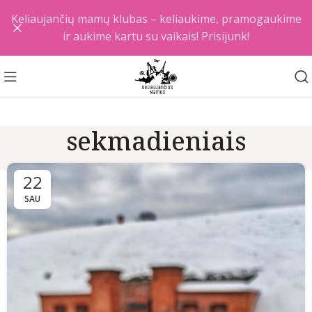
Keliaujančių mamų klubas – keliaukime, pramogaukime
ir aukime kartu su vaikais! Prisijunk!
sekmadieniais
22
SAU