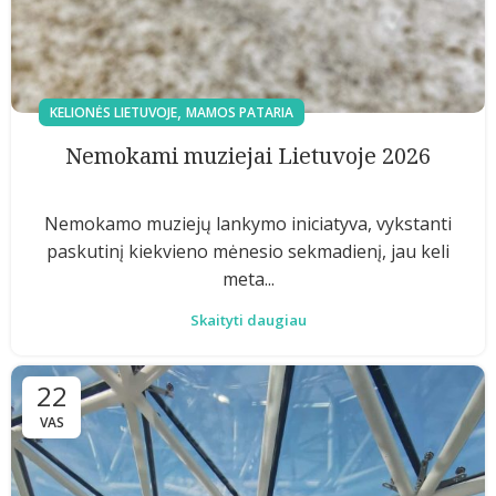
,
KELIONĖS LIETUVOJE
MAMOS PATARIA
Nemokami muziejai Lietuvoje 2026
Nemokamo muziejų lankymo iniciatyva, vykstanti
paskutinį kiekvieno mėnesio sekmadienį, jau keli
meta...
Skaityti daugiau
22
VAS