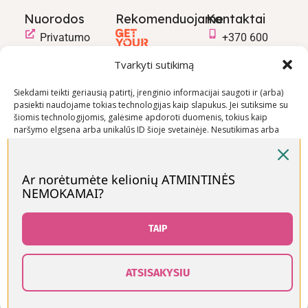
Nuorodos
Rekomenduojame
Kontaktai
Privatumo
+370 600
politika
03600
Tvarkyti sutikimą
Prekių
info@keliaujanci
pirkimo –
Siekdami teikti geriausią patirtį, įrenginio informacijai saugoti ir (arba)
pasiekti naudojame tokias technologijas kaip slapukus. Jei sutiksime su
pardavimo
šiomis technologijomis, galėsime apdoroti duomenis, tokius kaip
taisyklės
naršymo elgsena arba unikalūs ID šioje svetainėje. Nesutikimas arba
Prekių
sutikimo atšaukimas gali neigiamai paveikti tam tikras funkcijas ir
funkcijas.
pristatymo
sąlygos
Ar norėtumėte kelionių ATMINTINĖS
NEMOKAMAI?
Priimti
Visos teisės saugomos © Keliaujančios Mamos 2026
Neigti
TAIP
Peržiūrėti nuostatas
ATSISAKYSIU
0
Slapukų politika
Kontaktai
rduotuvė
Norų sąrašas
Krepšelis
Paskyra