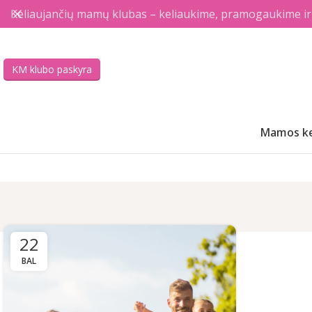
Keliaujančių mamų klubas – keliaukime, pramogaukime ir a
KM klubo paskyra
Mamos ke
22
BAL