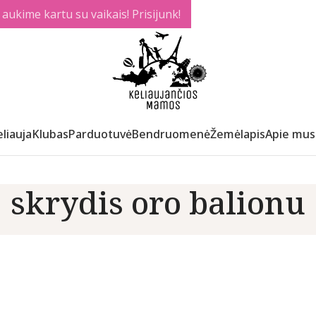
ukime kartu su vaikais! Prisijunk!
liauja
Klubas
Parduotuvė
Bendruomenė
Žemėlapis
Apie mus
skrydis oro balionu