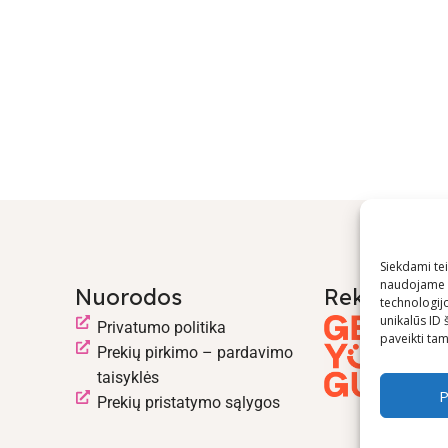
Siekdami teik
naudojame t
Nuorodos
Rekomend
technologij
unikalūs ID 
Privatumo politika
paveikti tam 
Prekių pirkimo – pardavimo
taisyklės
P
Prekių pristatymo sąlygos