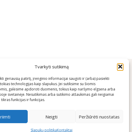
Tvarkyti sutikimą
ti geriausią patirtį, įrenginio informacijai saugoti ir (arba) pasiekti
okias technologijas kaip slapukus. Jei sutiksime su šiomis
uojame
Kontaktai
omis, galėsime apdoroti duomenis, tokius kaip naršymo elgsena arba
šioje svetainėje. Nesutikimas arba sutikimo atšaukimas gali neigiamai
+370 600 03600
tikras funkcijas ir funkcijas.
info@keliaujanciosmamos.lt
riimti
Neigti
Peržiūrėti nuostatas
Slapukų politika
Kontaktai