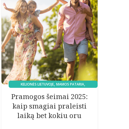
,
,
KELIONĖS LIETUVOJE
MAMOS PATARIA
MAMOS REKOMENDUOJA
Pramogos šeimai 2025:
kaip smagiai praleisti
laiką bet kokiu oru