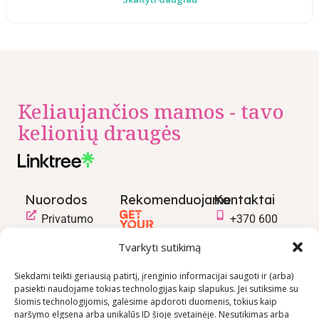
Keliaujančios mamos - tavo
kelionių draugės
Nuorodos
Rekomenduojame
Kontaktai
Privatumo
+370 600
politika
03600
Tvarkyti sutikimą
Prekių
info@keliaujanci
pirkimo –
Siekdami teikti geriausią patirtį, įrenginio informacijai saugoti ir (arba)
pasiekti naudojame tokias technologijas kaip slapukus. Jei sutiksime su
pardavimo
šiomis technologijomis, galėsime apdoroti duomenis, tokius kaip
taisyklės
naršymo elgsena arba unikalūs ID šioje svetainėje. Nesutikimas arba