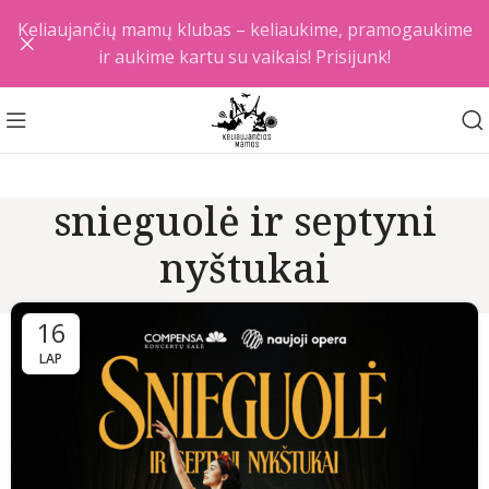
Keliaujančių mamų klubas – keliaukime, pramogaukime
ir aukime kartu su vaikais! Prisijunk!
snieguolė ir septyni
nyštukai
16
LAP