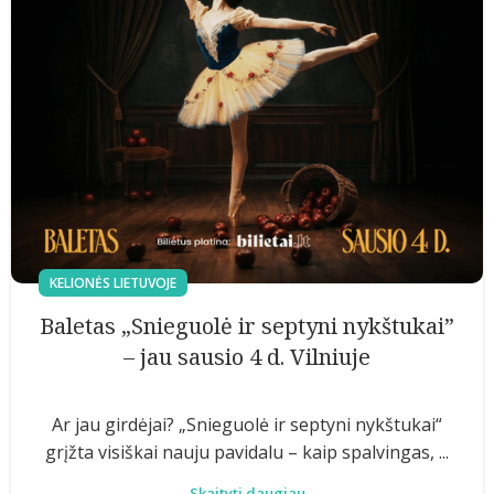
KELIONĖS LIETUVOJE
Baletas „Snieguolė ir septyni nykštukai”
– jau sausio 4 d. Vilniuje
Ar jau girdėjai? „Snieguolė ir septyni nykštukai“
grįžta visiškai nauju pavidalu – kaip spalvingas, ...
Skaityti daugiau