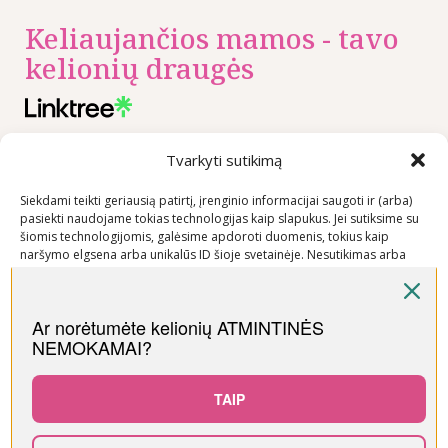
Keliaujančios mamos - tavo
kelionių draugės
Tvarkyti sutikimą
Nuorodos
Rekomenduojame
Kontaktai
Privatumo
+370 600
Siekdami teikti geriausią patirtį, įrenginio informacijai saugoti ir (arba)
politika
03600
pasiekti naudojame tokias technologijas kaip slapukus. Jei sutiksime su
šiomis technologijomis, galėsime apdoroti duomenis, tokius kaip
Prekių
info@keliaujanci
naršymo elgsena arba unikalūs ID šioje svetainėje. Nesutikimas arba
pirkimo –
sutikimo atšaukimas gali neigiamai paveikti tam tikras funkcijas ir
pardavimo
funkcijas.
taisyklės
Ar norėtumėte kelionių ATMINTINĖS
Prekių
NEMOKAMAI?
Priimti
pristatymo
sąlygos
Neigti
TAIP
Peržiūrėti nuostatas