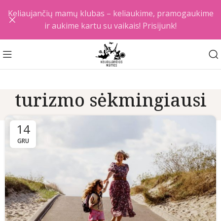
Keliaujančių mamų klubas – keliaukime, pramogaukime
ir aukime kartu su vaikais! Prisijunk!
turizmo sėkmingiausi
14
GRU