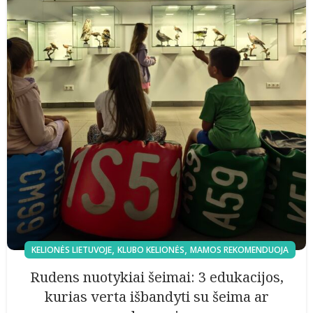
,
,
KELIONĖS LIETUVOJE
KLUBO KELIONĖS
MAMOS REKOMENDUOJA
Rudens nuotykiai šeimai: 3 edukacijos,
kurias verta išbandyti su šeima ar