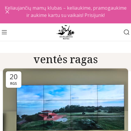
Keliaujančių mamų klubas – keliaukime, pramogaukime
ir aukime kartu su vaikais! Prisijunk!
ventės ragas
20
RGS