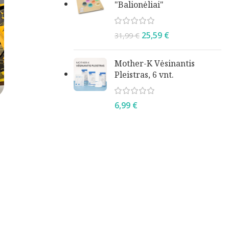
"Balionėliai"
25,59
€
31,99
€
Mother-K Vėsinantis
Pleistras, 6 vnt.
6,99
€