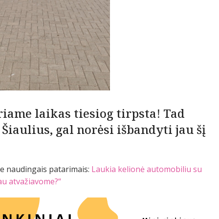
riame laikas tiesiog tirpsta! Tad
iaulius, gal norėsi išbandyti jau šį
te naudingais patarimais:
Laukia kelionė automobiliu su
 jau atvažiavome?“