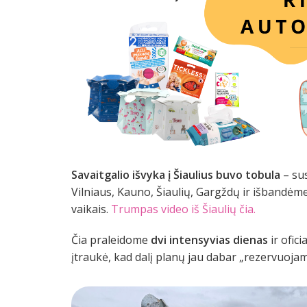
Savaitgalio išvyka į Šiaulius buvo tobula
– su
Vilniaus, Kauno, Šiaulių, Gargždų ir išbandėm
vaikais.
Trumpas video iš Šiaulių čia.
Čia praleidome
dvi intensyvias dienas
ir ofici
įtraukė, kad dalį planų jau dabar „rezervuojam