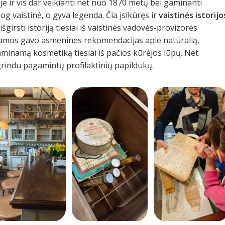
je ir vis dar veikianti net nuo 1870 metų bei gaminanti
og vaistinė, o gyva legenda. Čia įsikūręs ir
vaistinės istorijo
girsti istoriją tiesiai iš vaistinės vadovės-provizorės
Mamos gavo asmenines rekomendacijas apie natūralią,
minamą kosmetiką tiesiai iš pačios kūrėjos lūpų. Net
ndu pagamintų profilaktinių papildukų.