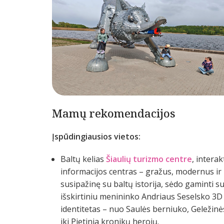
Mamų rekomendacijos
Įspūdingiausios vietos:
Baltų kelias
Šiaulių turizmo centre
, interak
informacijos centras – gražus, modernus ir in
susipažinę su baltų istorija, sėdo gaminti su
išskirtiniu menininko Andriaus Seselsko 3D k
identitetas – nuo Saulės berniuko, Geležinė
iki Pietinia kronikų herojų.