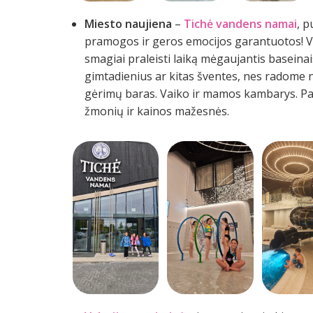
Miesto naujiena
–
Tichė vandens namai
, p
pramogos ir geros emocijos garantuotos! Vi
smagiai praleisti laiką mėgaujantis baseinais
gimtadienius ar kitas šventes, nes radome n
gėrimų baras. Vaiko ir mamos kambarys. Pata
žmonių ir kainos mažesnės.