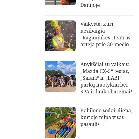
Danijoje
Vaikystė, kuri
nesibaigia –
„Raganiukės” teatras
artėja prie 30-mečio
Anykščiai su vaikais:
„Mazda CX-5“ testas,
„Safari“ ir „LABI“
parkų nuotykiai bei
SPA ir lauko baseinai!
Babilono sodai: diena,
kurioje telpa visas
pasaulis