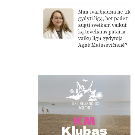
Man svarbiausia ne tik
gydyti ligą, bet padėti
augti sveikam vaikui:
ką tėveliams pataria
vaikų ligų gydytoja
Agnė Matusevičienė?