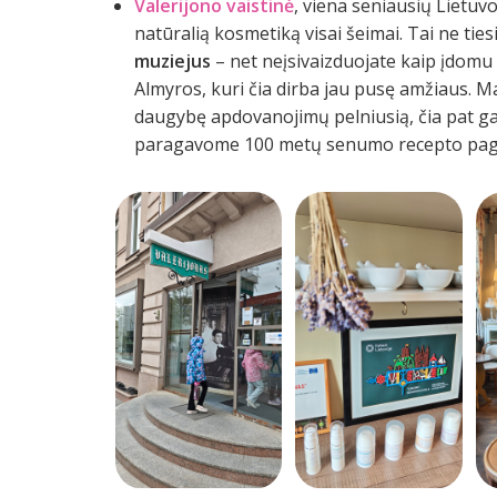
Valerijono vaistinė
, viena seniausių Lietuvo
natūralią kosmetiką visai šeimai. Tai ne tiesi
muziejus
– net neįsivaizduojate kaip įdomu iš
Almyros, kuri čia dirba jau pusę amžiaus. 
daugybę apdovanojimų pelniusią, čia pat ga
paragavome 100 metų senumo recepto pagri