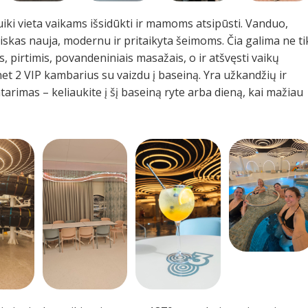
uiki vieta vaikams išsidūkti ir mamoms atsipūsti. Vanduo,
skas nauja, modernu ir pritaikyta šeimoms. Čia galima ne ti
, pirtimis, povandeniniais masažais, o ir atšvęsti vaikų
et 2 VIP kambarius su vaizdu į baseiną. Yra užkandžių ir
rimas – keliaukite į šį baseiną ryte arba dieną, kai mažiau