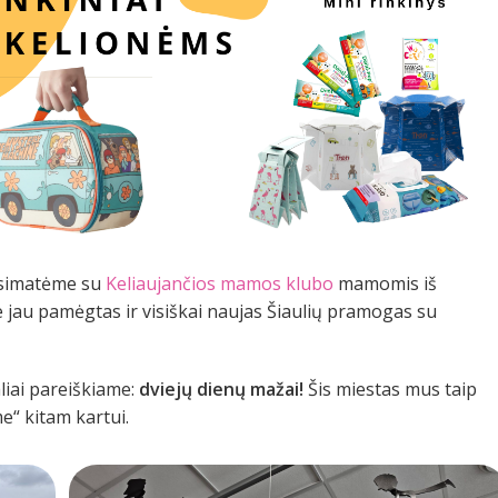
simatėme su
Keliaujančios mamos klubo
mamomis iš
e jau pamėgtas ir visiškai naujas Šiaulių pramogas su
aliai pareiškiame:
dviejų dienų mažai!
Šis miestas mus taip
e“ kitam kartui.