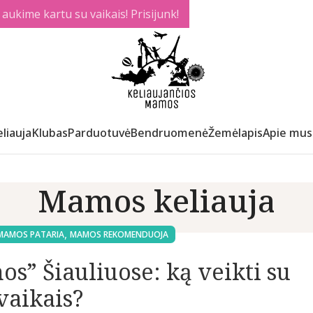
ukime kartu su vaikais! Prisijunk!
liauja
Klubas
Parduotuvė
Bendruomenė
Žemėlapis
Apie mus
Mamos keliauja
,
MAMOS PATARIA
MAMOS REKOMENDUOJA
s” Šiauliuose: ką veikti su
vaikais?