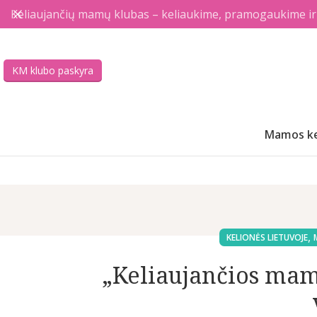
Keliaujančių mamų klubas – keliaukime, pramogaukime ir a
KM klubo paskyra
Mamos ke
,
KELIONĖS LIETUVOJE
„Keliaujančios mamo