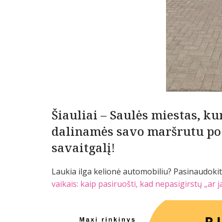
Šiauliai – Saulės miestas, ku
dalinamės savo maršrutu po Š
savaitgalį!
Laukia ilga kelionė automobiliu? Pasinaudoki
vaikais: kaip pasiruošti, kad nepasigirstų „ar