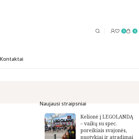
0
0
Kontaktai
Naujausi straipsniai
Kelionė į LEGOLANDĄ
– vaikų su spec.
poreikiais svajonės,
nuotykiai ir atradimai