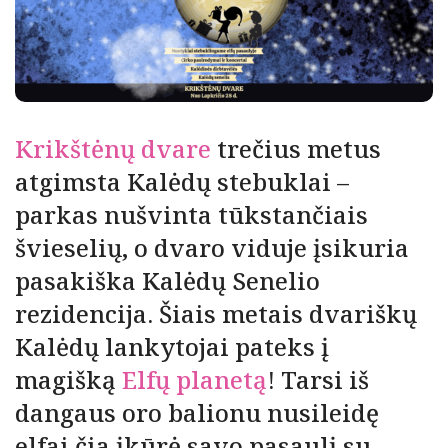
Krikštėnų dvare
trečius metus
atgimsta Kalėdų stebuklai –
parkas nušvinta tūkstančiais
švieselių, o dvaro viduje įsikuria
pasakiška Kalėdų Senelio
rezidencija. Šiais metais dvariškų
Kalėdų lankytojai pateks į
magišką
Elfų planetą
! Tarsi iš
dangaus oro balionu nusileidę
elfai čia įkūrė savo pasaulį su