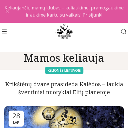
Keliaujančių mamų klubas – keliaukime, pramogaukime
ir aukime kartu su vaikais! Prisijunk!
Mamos keliauja
KELIONĖS LIETUVOJE
Krikštėnų dvare prasideda Kalėdos – laukia
šventiniai nuotykiai Elfų planetoje
28
LAP