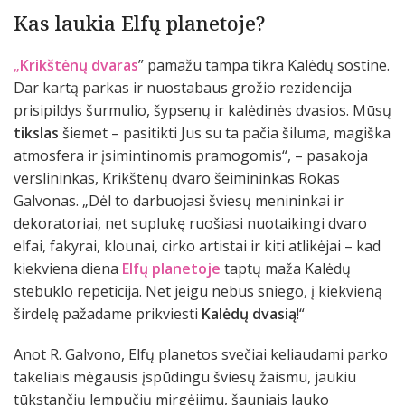
Kas laukia Elfų planetoje?
„
Krikštėnų dvaras
” pamažu tampa tikra Kalėdų sostine.
Dar kartą parkas ir nuostabaus grožio rezidencija
prisipildys šurmulio, šypsenų ir kalėdinės dvasios. Mūsų
tikslas
šiemet – pasitikti Jus su ta pačia šiluma, magiška
atmosfera ir įsimintinomis pramogomis“, – pasakoja
verslininkas, Krikštėnų dvaro šeimininkas Rokas
Galvonas. „Dėl to darbuojasi šviesų menininkai ir
dekoratoriai, net suplukę ruošiasi nuotaikingi dvaro
elfai, fakyrai, klounai, cirko artistai ir kiti atlikėjai – kad
kiekviena diena
Elfų planetoje
taptų maža Kalėdų
stebuklo repeticija. Net jeigu nebus sniego, į kiekvieną
širdelę pažadame prikviesti
Kalėdų dvasią
!“
Anot R. Galvono, Elfų planetos svečiai keliaudami parko
takeliais mėgausis įspūdingu šviesų žaismu, jaukiu
tūkstančių lempučių mirgėjimu, šauniais lauko