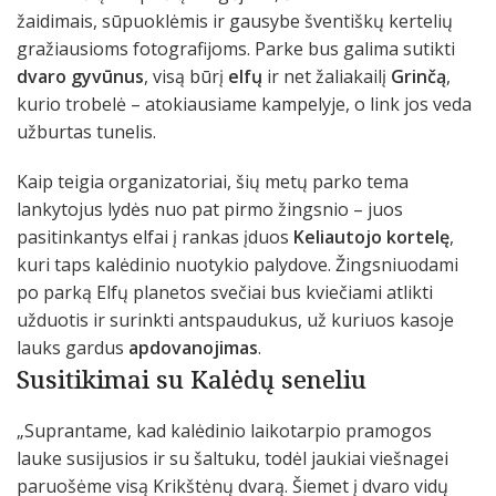
žaidimais, sūpuoklėmis ir gausybe šventiškų kertelių
gražiausioms fotografijoms. Parke bus galima sutikti
dvaro gyvūnus
, visą būrį
elfų
ir net žaliakailį
Grinčą
,
kurio trobelė – atokiausiame kampelyje, o link jos veda
užburtas tunelis.
Kaip teigia organizatoriai, šių metų parko tema
lankytojus lydės nuo pat pirmo žingsnio – juos
pasitinkantys elfai į rankas įduos
Keliautojo
kortelę
,
kuri taps kalėdinio nuotykio palydove. Žingsniuodami
po parką Elfų planetos svečiai bus kviečiami atlikti
užduotis ir surinkti antspaudukus, už kuriuos kasoje
lauks gardus
apdovanojimas
.
Susitikimai su Kalėdų seneliu
„Suprantame, kad kalėdinio laikotarpio pramogos
lauke susijusios ir su šaltuku, todėl jaukiai viešnagei
paruošėme visą Krikštėnų dvarą. Šiemet į dvaro vidų