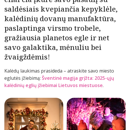
saldėsiais kvepiančia kepyklėle,
kalėdinių dovanų manufaktūra,
paslaptinga virsmo trobele,
gražiausia planetos egle ir net
savo galaktika, mėnuliu bei
žvaigždėmis!
Kalėdų laukimas prasideda – atraskite savo miesto
eglutės įžiebimą:
Šventinė magija grįžta: 2025-ųjų
kalėdinių eglių įžiebimai Lietuvos miestuose
.