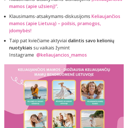
mamos (apie užsienį)”
.
Klausimams-atsakymams-diskusijoms
Keliaujančios
mamos (apie Lietuvą) – poilsis, pramogos,
įdomybės!
Taip pat kviečiame aktyviai
dalintis savo kelionių
nuotykiais
su vaikais žymint
Instagrame
@keliaujancios_mamos