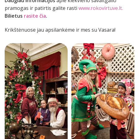
Daugiau informacijos
apie kiekvieno savaitgalio
pramogas ir patirtis galite rasti
www.rokovirtuve.lt.
B
ilietus
rasite čia
.
Krikštėnuose jau apsilankėme ir mes su Vasara!