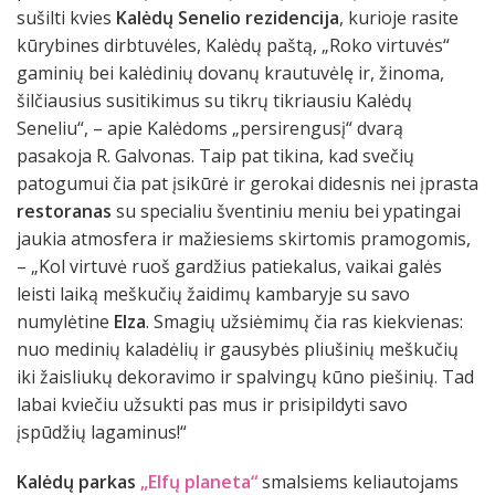
sušilti kvies
Kalėdų Senelio rezidencija
, kurioje rasite
kūrybines dirbtuvėles, Kalėdų paštą, „Roko virtuvės“
gaminių bei kalėdinių dovanų krautuvėlę ir, žinoma,
šilčiausius susitikimus su tikrų tikriausiu Kalėdų
Seneliu“, – apie Kalėdoms „persirengusį“ dvarą
pasakoja R. Galvonas. Taip pat tikina, kad svečių
patogumui čia pat įsikūrė ir gerokai didesnis nei įprasta
restoranas
su specialiu šventiniu meniu bei ypatingai
jaukia atmosfera ir mažiesiems skirtomis pramogomis,
– „Kol virtuvė ruoš gardžius patiekalus, vaikai galės
leisti laiką meškučių žaidimų kambaryje su savo
numylėtine
Elza
. Smagių užsiėmimų čia ras kiekvienas:
nuo medinių kaladėlių ir gausybės pliušinių meškučių
iki žaisliukų dekoravimo ir spalvingų kūno piešinių. Tad
labai kviečiu užsukti pas mus ir prisipildyti savo
įspūdžių lagaminus!“
Kalėdų parkas
„Elfų planeta“
smalsiems keliautojams