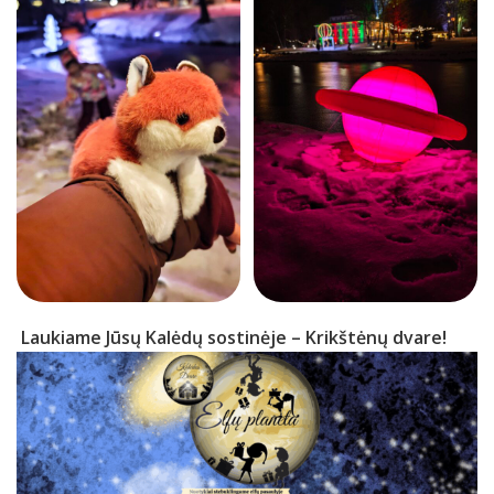
Laukiame Jūsų Kalėdų sostinėje – Krikštėnų dvare!