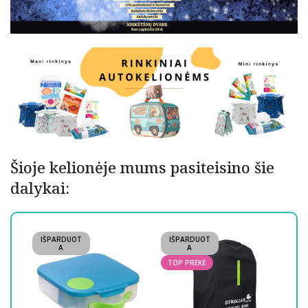
Šioje kelionėje mums pasiteisino šie
dalykai:
IŠPARDUOT
IŠPARDUOT
IŠ
A
A
TOP PREKĖ