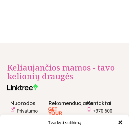
Keliaujančios mamos - tavo
kelionių draugės
Nuorodos
Rekomenduojame
Kontaktai
Privatumo
+370 600
politika
03600
Tvarkyti sutikimą
Prekių
info@keliaujanci