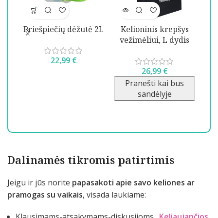
Priešpiečių dėžutė 2L
Kelioninis krepšys
vežimėliui, L dydis
22,99
€
SE
26,99
€
Pranešti kai bus
sandėlyje
Dalinamės tikromis patirtimis
Jeigu ir jūs norite
papasakoti apie savo keliones ar
pramogas su vaikais
, visada laukiame:
Klausimams-atsakymams-diskusijoms
„Keliaujančios