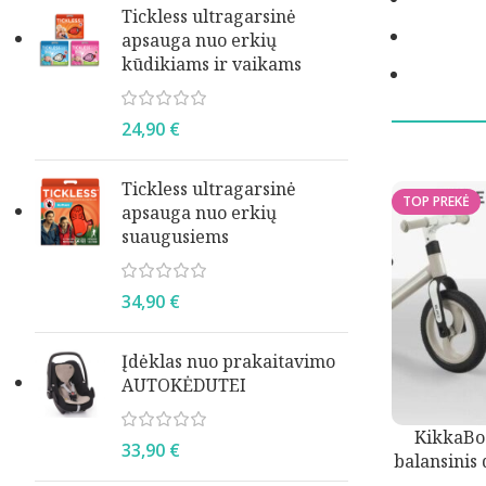
Tickless ultragarsinė
apsauga nuo erkių
kūdikiams ir vaikams
24,90
€
Tickless ultragarsinė
TOP PREKĖ
apsauga nuo erkių
suaugusiems
34,90
€
Įdėklas nuo prakaitavimo
AUTOKĖDUTEI
KikkaBo
33,90
€
balansinis