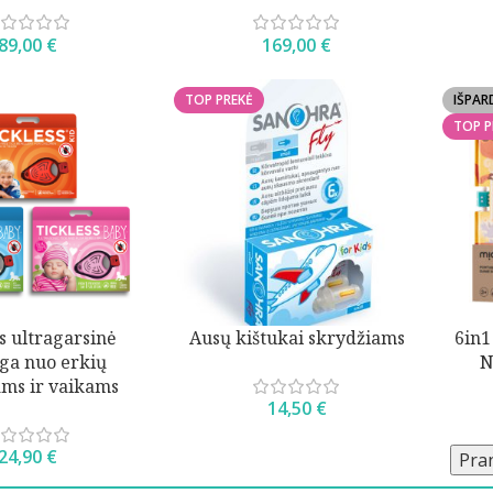
89,00
€
169,00
€
TOP PREKĖ
IŠPA
TOP P
s ultragarsinė
Ausų kištukai skrydžiams
6in1
ga nuo erkių
N
ams ir vaikams
14,50
€
24,90
€
Pran