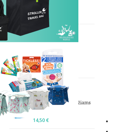
0,00
€
+
Prekių būsena
Akcija
Sandėlyje
Geriausiai įvertinti produktai
Ausų kištukai skrydžiams
14,50
€