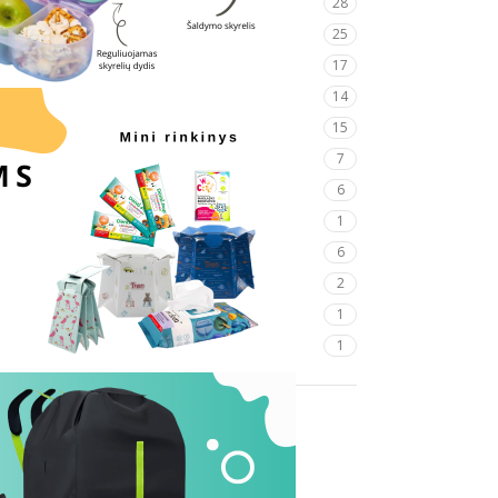
28
Kelionėms automobiliu
25
Kelionių vaistinėlė
17
Higienos priemonės
14
Veiklos kelionėse
15
Švaros priemonės
7
Gertuvės ir indai
6
Užkandžiai kelionėms
1
Transportas ir priedai
6
Mokymai ir įrašai
2
Dovanos
1
be-kategorijos
1
Filtruoti pagal kainą
Visi