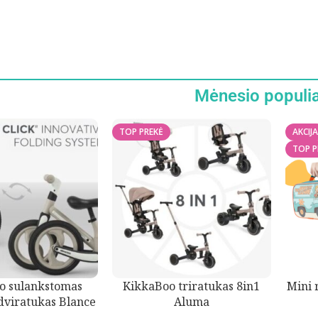
Mėnesio populia
TOP PREKĖ
AKCIJA
TOP P
o sulankstomas
KikkaBoo triratukas 8in1
Mini 
 dviratukas Blance
Aluma