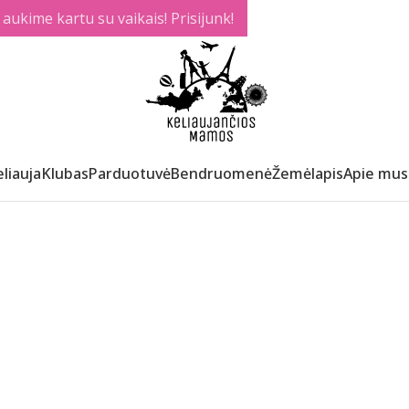
ukime kartu su vaikais! Prisijunk!
liauja
Klubas
Parduotuvė
Bendruomenė
Žemėlapis
Apie mus