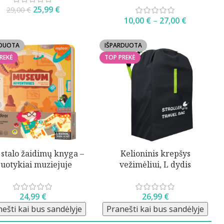
25,99
€
29,00
€
10,00
€
–
27,00
€
RDUOTA
IŠPARDUOTA
REKĖ
TOP PREKĖ
 stalo žaidimų knyga –
Kelioninis krepšys
uotykiai muziejuje
vežimėliui, L dydis
24,99
€
26,99
€
ešti kai bus sandėlyje
Pranešti kai bus sandėlyje