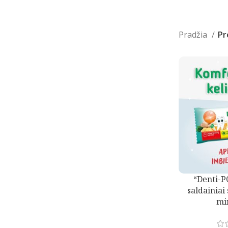
Pradžia
Pr
“Denti-P
saldainiai 
mi