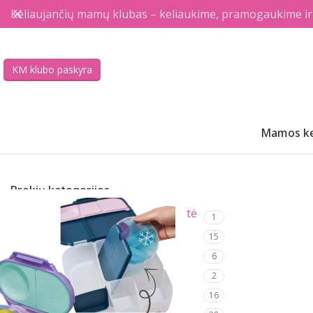
Keliaujančių mamų klubas – keliaukime, pramogaukime ir a
KM klubo paskyra
Mamos ke
Prekių kategorijos
Keliaujančių mamų klubo narystė
1
Naujos prekės
15
Išpardavimas
6
Rinkiniai
2
Skrydžiams
16
Kelionėms gamtoje