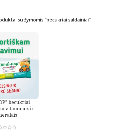
oduktai su žymomis “becukriai saldainiai”
OP” becukriai
su vitaminais ir
neralais