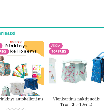
riausi
AKCIJA
REKĖ
TOP PREKĖ
rinkinys autokelionėms
Vienkartinis naktipuodis
Tron (3-5-10vnt.)