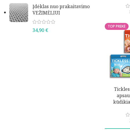
Įdėklas nuo prakaitavimo
VEŽIMĖLIUI
TOP PREKĖ
34,90
€
Tickles
apsau
kūdiki