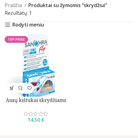
Pradžia
Produktai su žymomis “skrydžiui”
Rezultatų: 1
Rodyti meniu
TOP PREKĖ
Ausų kištukai skrydžiams
14,50
€