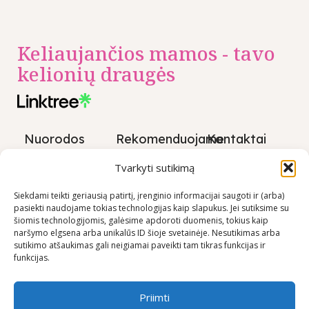
Keliaujančios mamos - tavo
kelionių draugės
Nuorodos
Rekomenduojame
Kontaktai
Privatumo
+370 600
Tvarkyti sutikimą
politika
03600
Prekių
Siekdami teikti geriausią patirtį, įrenginio informacijai saugoti ir (arba)
info@keliaujanci
pasiekti naudojame tokias technologijas kaip slapukus. Jei sutiksime su
pirkimo –
šiomis technologijomis, galėsime apdoroti duomenis, tokius kaip
pardavimo
naršymo elgsena arba unikalūs ID šioje svetainėje. Nesutikimas arba
taisyklės
sutikimo atšaukimas gali neigiamai paveikti tam tikras funkcijas ir
funkcijas.
Prekių
pristatymo
sąlygos
Priimti