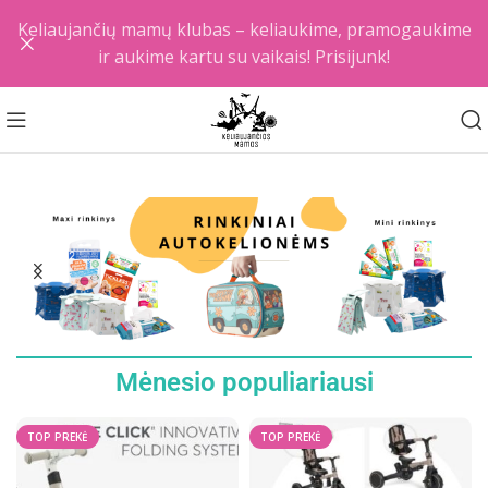
Keliaujančių mamų klubas – keliaukime, pramogaukime
ir aukime kartu su vaikais! Prisijunk!
Mėnesio populiariausi
TOP PREKĖ
TOP PREKĖ