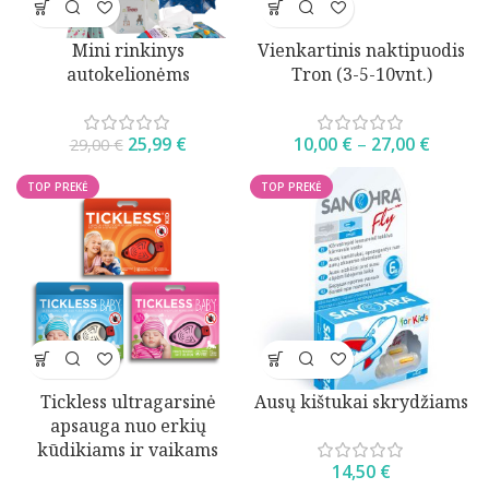
Mini rinkinys
Vienkartinis naktipuodis
autokelionėms
Tron (3-5-10vnt.)
25,99
€
10,00
€
–
27,00
€
29,00
€
TOP PREKĖ
TOP PREKĖ
Tickless ultragarsinė
Ausų kištukai skrydžiams
apsauga nuo erkių
kūdikiams ir vaikams
14,50
€