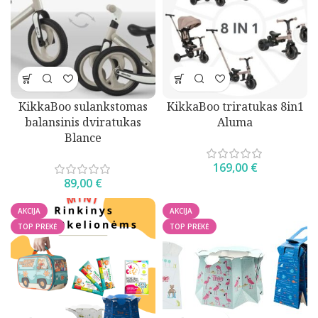
KikkaBoo sulankstomas
KikkaBoo triratukas 8in1
balansinis dviratukas
Aluma
Blance
169,00
€
89,00
€
AKCIJA
AKCIJA
TOP PREKĖ
TOP PREKĖ