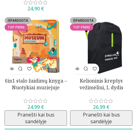
24,90
€
IŠPARDUOTA
IŠPARDUOTA
TOP PREKĖ
TOP PREKĖ
6in1 stalo žaidimų knyga –
Kelioninis krepšys
Nuotykiai muziejuje
vežimėliui, L dydis
24,99
€
26,99
€
Pranešti kai bus
Pranešti kai bus
sandėlyje
sandėlyje