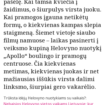
pašėlę. Kai tamsa kviečia į
žaidimus, o šiurpulys virsta juoku.
Kai pramogos įgauna netikėtų
formų, o kiekvienas kampas slepia
staigmeną. Šiemet vietoje siaubo
filmų namuose – laikas pasinerti į
veiksmo kupiną Helovyno nuotykį
„Apollo“ boulingo ir pramogų
centruose. Čia kiekvienas
metimas, kiekvienas juokas ir net
mažiausias iššūkis virsta dalimi
linksmo, šiurpiai gero vakarėlio.
Trūksta idėjų Helovyno nuotykiams su vaikais?:
Nebaisios Helovyno vietos vaikams Lietuvoje: kur