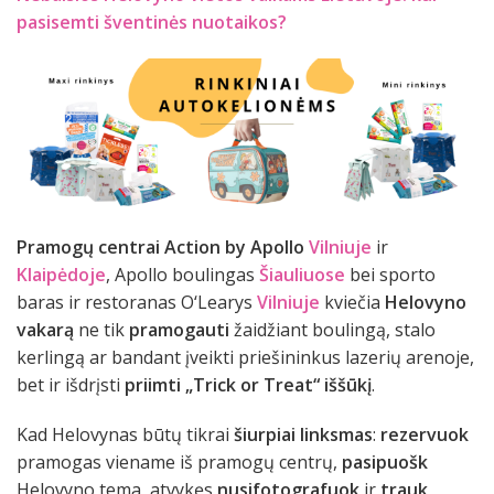
pasisemti šventinės nuotaikos?
Pramogų centrai Action by Apollo
Vilniuje
ir
Klaipėdoje
, Apollo boulingas
Šiauliuose
bei sporto
baras ir restoranas O‘Learys
Vilniuje
kviečia
Helovyno
vakarą
ne tik
pramogauti
žaidžiant boulingą, stalo
kerlingą ar bandant įveikti priešininkus lazerių arenoje,
bet ir išdrįsti
priimti „Trick or Treat“ iššūkį
.
Kad Helovynas būtų tikrai
šiurpiai linksmas
:
rezervuok
pramogas viename iš pramogų centrų,
pasipuošk
Helovyno tema, atvykęs
nusifotografuok
ir
trauk