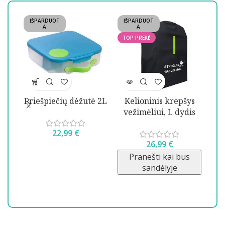
IŠPARDUOT
IŠPARDUOT
IŠ
A
A
TOP PREKĖ
Priešpiečių dėžutė 2L
Kelioninis krepšys
vežimėliui, L dydis
22,99
€
SE
26,99
€
Pranešti kai bus
sandėlyje