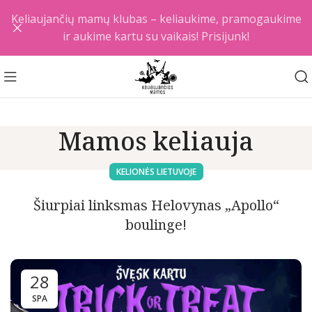
Keliaujančių mamų klubas – keliaukime, pramogaukime
ir aukime kartu su vaikais! Prisijunk!
Mamos keliauja
KELIONĖS LIETUVOJE
Šiurpiai linksmas Helovynas „Apollo“
boulinge!
28
SPA