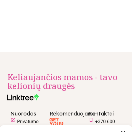
Keliaujančios mamos - tavo
kelionių draugės
Nuorodos
Rekomenduojame
Kontaktai
Privatumo
+370 600
politika
03600