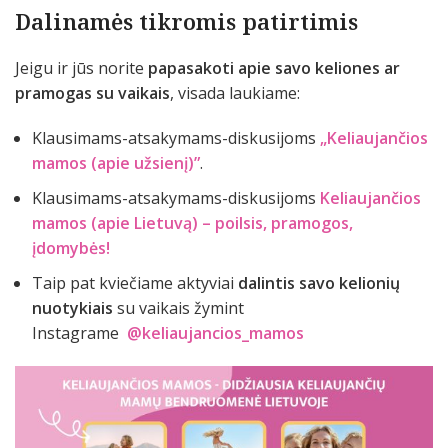
Dalinamės tikromis patirtimis
Jeigu ir jūs norite
papasakoti apie savo keliones ar
pramogas su vaikais
, visada laukiame:
Klausimams-atsakymams-diskusijoms
„Keliaujančios
mamos (apie užsienį)”
.
Klausimams-atsakymams-diskusijoms
Keliaujančios
mamos (apie Lietuvą) – poilsis, pramogos,
įdomybės!
Taip pat kviečiame aktyviai
dalintis savo kelionių
nuotykiais
su vaikais žymint
Instagrame
@keliaujancios_mamos