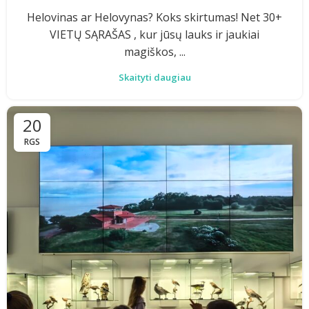
Helovinas ar Helovynas? Koks skirtumas! Net 30+
VIETŲ SĄRAŠAS , kur jūsų lauks ir jaukiai
magiškos, ...
Skaityti daugiau
20
RGS