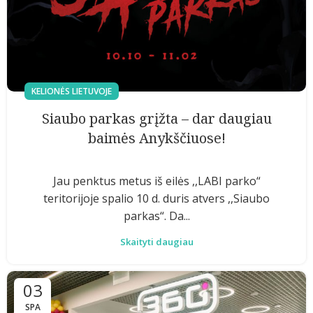
KELIONĖS LIETUVOJE
Siaubo parkas grįžta – dar daugiau
baimės Anykščiuose!
Jau penktus metus iš eilės ,,LABI parko“
teritorijoje spalio 10 d. duris atvers ,,Siaubo
parkas“. Da...
Skaityti daugiau
03
SPA