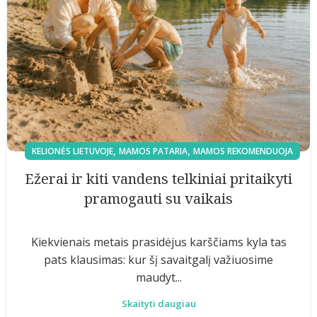
,
,
KELIONĖS LIETUVOJE
MAMOS PATARIA
MAMOS REKOMENDUOJA
Ežerai ir kiti vandens telkiniai pritaikyti
pramogauti su vaikais
Kiekvienais metais prasidėjus karščiams kyla tas
pats klausimas: kur šį savaitgalį važiuosime
maudyt...
Skaityti daugiau