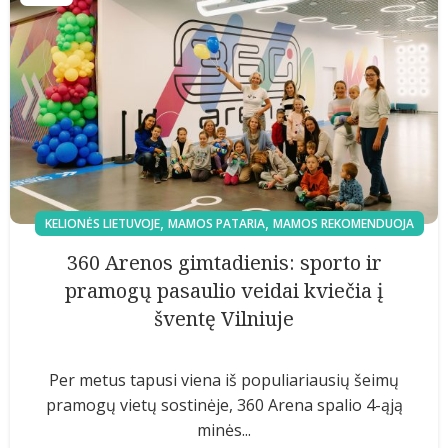
,
,
KELIONĖS LIETUVOJE
MAMOS PATARIA
MAMOS REKOMENDUOJA
360 Arenos gimtadienis: sporto ir
pramogų pasaulio veidai kviečia į
šventę Vilniuje
Per metus tapusi viena iš populiariausių šeimų
pramogų vietų sostinėje, 360 Arena spalio 4-ąją
minės...