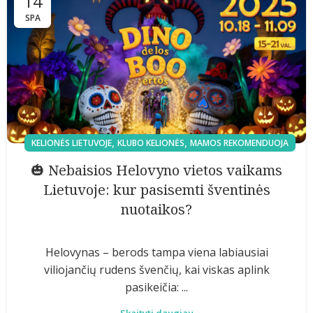
14
SPA
,
,
KELIONĖS LIETUVOJE
KLUBO KELIONĖS
MAMOS REKOMENDUOJA
🎃 Nebaisios Helovyno vietos vaikams
Lietuvoje: kur pasisemti šventinės
nuotaikos?
Helovynas – berods tampa viena labiausiai
viliojančių rudens švenčių, kai viskas aplink
pasikeičia: ...