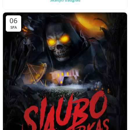
Skaityti daugiau
06
SPA