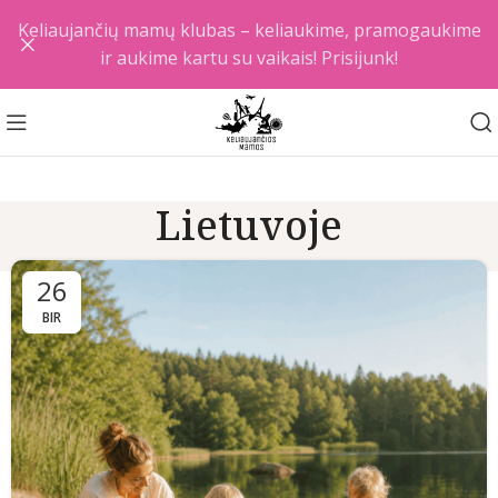
Keliaujančių mamų klubas – keliaukime, pramogaukime
ir aukime kartu su vaikais! Prisijunk!
Lietuvoje
26
BIR