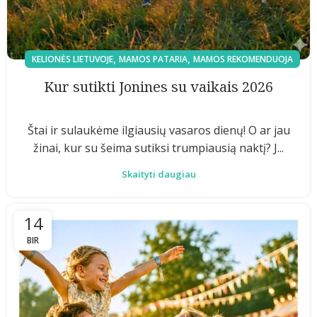
,
,
KELIONĖS LIETUVOJE
MAMOS PATARIA
MAMOS REKOMENDUOJA
Kur sutikti Jonines su vaikais 2026
Štai ir sulaukėme ilgiausių vasaros dienų! O ar jau
žinai, kur su šeima sutiksi trumpiausią naktį? J...
Skaityti daugiau
14
BIR