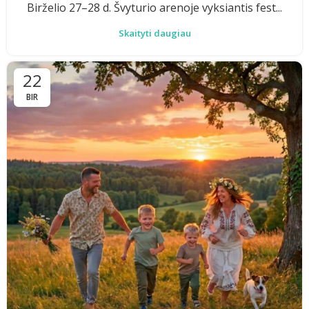
Birželio 27–28 d. Švyturio arenoje vyksiantis fest...
Skaityti daugiau
22
BIR