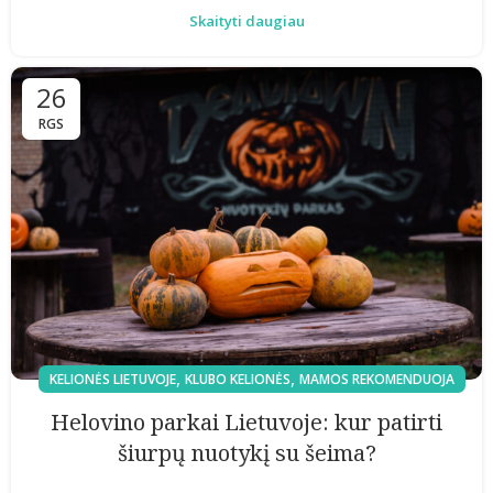
Skaityti daugiau
26
RGS
,
,
KELIONĖS LIETUVOJE
KLUBO KELIONĖS
MAMOS REKOMENDUOJA
Helovino parkai Lietuvoje: kur patirti
šiurpų nuotykį su šeima?