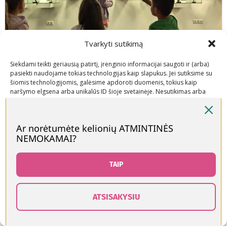
Tvarkyti sutikimą
Siekdami teikti geriausią patirtį, įrenginio informacijai saugoti ir (arba)
pasiekti naudojame tokias technologijas kaip slapukus. Jei sutiksime su
šiomis technologijomis, galėsime apdoroti duomenis, tokius kaip
naršymo elgsena arba unikalūs ID šioje svetainėje. Nesutikimas arba
sutikimo atšaukimas gali neigiamai paveikti tam tikras funkcijas ir
funkcijas.
Ar norėtumėte kelionių ATMINTINĖS
NEMOKAMAI?
Priimti
,
,
KELIONĖS LIETUVOJE
KLUBO KELIONĖS
MAMOS REKOMENDUOJA
Rudens nuotykiai šeimai: 3 edukacijos,
Neigti
TAIP
kurias verta išbandyti su šeima ar
Peržiūrėti nuostatas
draugais
ATSISAKYSIU
0
Slapukų politika
Kontaktai
Ruduo – puikus metas šeimos kelionėms. Tai
rduotuvė
Norų sąrašas
Krepšelis
Paskyra