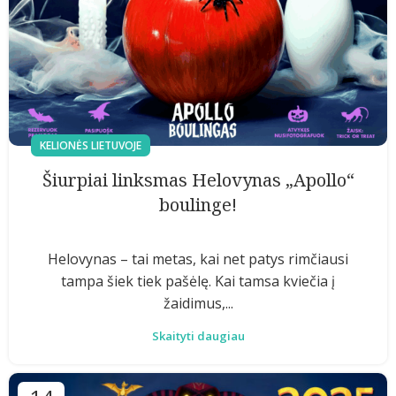
KELIONĖS LIETUVOJE
Šiurpiai linksmas Helovynas „Apollo“
boulinge!
Helovynas – tai metas, kai net patys rimčiausi
tampa šiek tiek pašėlę. Kai tamsa kviečia į
žaidimus,...
Skaityti daugiau