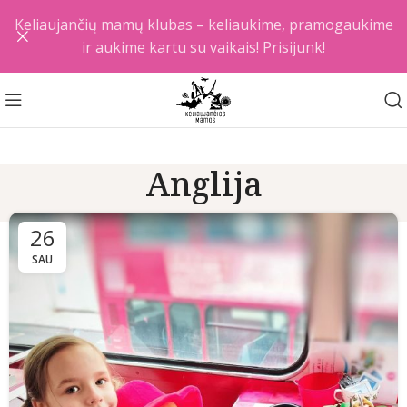
Keliaujančių mamų klubas – keliaukime, pramogaukime
ir aukime kartu su vaikais! Prisijunk!
Anglija
26
SAU