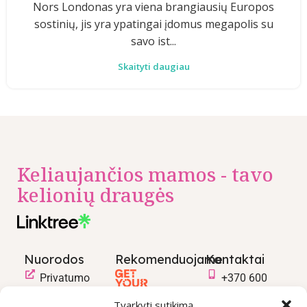
Nors Londonas yra viena brangiausių Europos
sostinių, jis yra ypatingai įdomus megapolis su
savo ist...
Skaityti daugiau
Keliaujančios mamos - tavo
kelionių draugės
Nuorodos
Rekomenduojame
Kontaktai
Privatumo
+370 600
politika
03600
Tvarkyti sutikimą