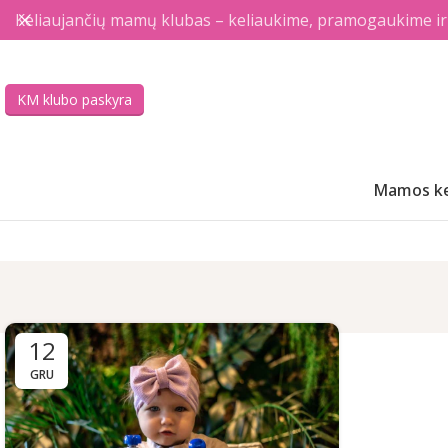
Keliaujančių mamų klubas – keliaukime, pramogaukime ir a
KM klubo paskyra
Mamos ke
12
GRU