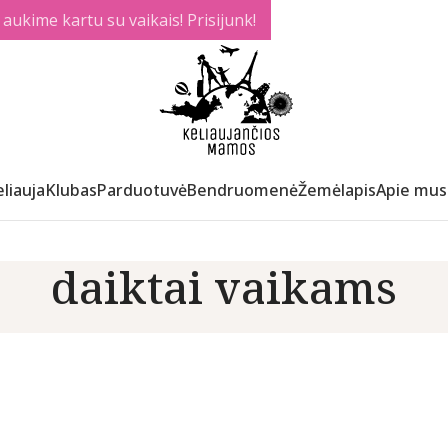
ukime kartu su vaikais! Prisijunk!
liauja
Klubas
Parduotuvė
Bendruomenė
Žemėlapis
Apie mus
daiktai vaikams