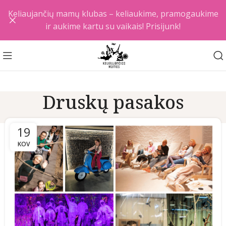
Keliaujančių mamų klubas – keliaukime, pramogaukime
ir aukime kartu su vaikais! Prisijunk!
Druskų pasakos
19
KOV