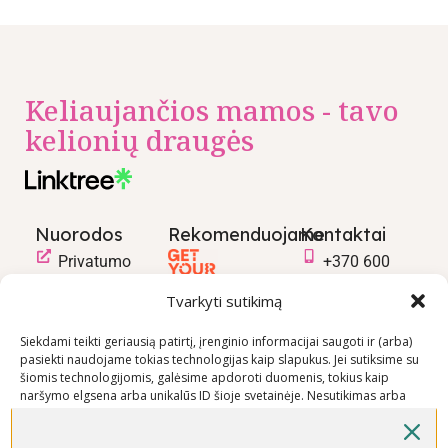
Keliaujančios mamos - tavo
kelionių draugės
Nuorodos
Rekomenduojame
Kontaktai
Privatumo
+370 600
politika
03600
Tvarkyti sutikimą
Prekių
info@keliaujanci
pirkimo –
Siekdami teikti geriausią patirtį, įrenginio informacijai saugoti ir (arba)
pasiekti naudojame tokias technologijas kaip slapukus. Jei sutiksime su
pardavimo
šiomis technologijomis, galėsime apdoroti duomenis, tokius kaip
taisyklės
naršymo elgsena arba unikalūs ID šioje svetainėje. Nesutikimas arba
Prekių
sutikimo atšaukimas gali neigiamai paveikti tam tikras funkcijas ir
funkcijas.
pristatymo