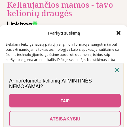
Keliaujančios mamos - tavo
kelionių draugės
Tvarkyti sutikimą
Nuorodos
Rekomenduojame
Kontaktai
Siekdami teikti geriausią patirtį, įrenginio informacijai saugoti ir (arba)
Privatumo
+370 600
pasiekti naudojame tokias technologijas kaip slapukus. Jei sutiksime su
politika
03600
šiomis technologijomis, galėsime apdoroti duomenis, tokius kaip
naršymo elgsena arba unikalūs ID šioje svetainėje. Nesutikimas arba
Prekių
info@keliaujanci
sutikimo atšaukimas gali neigiamai paveikti tam tikras funkcijas ir
pirkimo –
funkcijas.
pardavimo
Ar norėtumėte kelionių ATMINTINĖS
taisyklės
NEMOKAMAI?
Priimti
Prekių
pristatymo
Neigti
TAIP
sąlygos
Peržiūrėti nuostatas
ATSISAKYSIU
0
Visos teisės saugomos © Keliaujančios Mamos 2026
Slapukų politika
Kontaktai