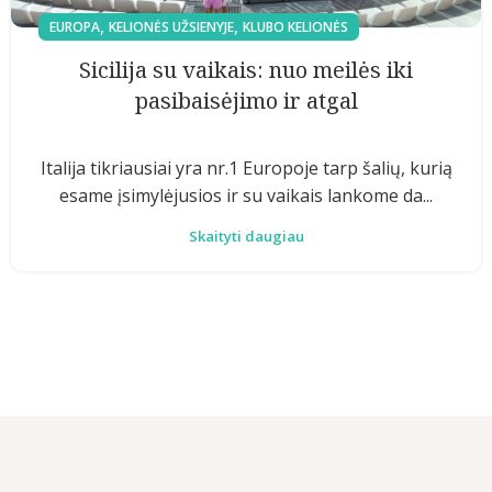
,
,
EUROPA
KELIONĖS UŽSIENYJE
KLUBO KELIONĖS
Sicilija su vaikais: nuo meilės iki
pasibaisėjimo ir atgal
Italija tikriausiai yra nr.1 Europoje tarp šalių, kurią
esame įsimylėjusios ir su vaikais lankome da...
Skaityti daugiau