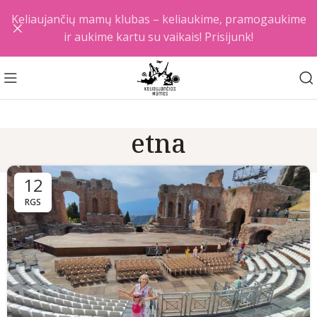
Keliaujančių mamų klubas – keliaukime, pramogaukime
ir aukime kartu su vaikais! Prisijunk!
etna
12
RGS