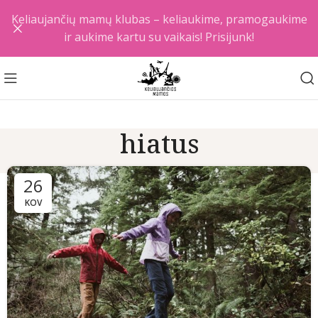
Keliaujančių mamų klubas – keliaukime, pramogaukime
ir aukime kartu su vaikais! Prisijunk!
hiatus
26
KOV