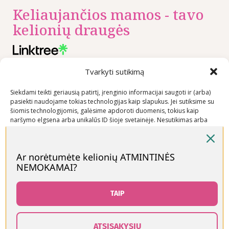
Keliaujančios mamos - tavo
kelionių draugės
Tvarkyti sutikimą
Nuorodos
Rekomenduojame
Kontaktai
Privatumo
+370 600
Siekdami teikti geriausią patirtį, įrenginio informacijai saugoti ir (arba)
pasiekti naudojame tokias technologijas kaip slapukus. Jei sutiksime su
politika
03600
šiomis technologijomis, galėsime apdoroti duomenis, tokius kaip
Prekių
naršymo elgsena arba unikalūs ID šioje svetainėje. Nesutikimas arba
info@keliaujanci
sutikimo atšaukimas gali neigiamai paveikti tam tikras funkcijas ir
pirkimo –
funkcijas.
pardavimo
Ar norėtumėte kelionių ATMINTINĖS
taisyklės
NEMOKAMAI?
Priimti
Prekių
pristatymo
Neigti
TAIP
sąlygos
Peržiūrėti nuostatas
ATSISAKYSIU