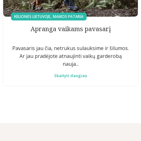
,
KELIONĖS LIETUVOJE
MAMOS PATARIA
Apranga vaikams pavasarį
Pavasaris jau čia, netrukus sulauksime ir šilumos.
Ar jau pradėjote atnaujinti vaikų garderobą
nauja...
Skaityti daugiau