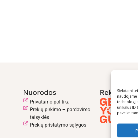
Nuorodos
Rekomend
Siekdami teik
naudojame t
Privatumo politika
technologij
unikalūs ID 
Prekių pirkimo – pardavimo
paveikti tam 
taisyklės
Prekių pristatymo sąlygos
P