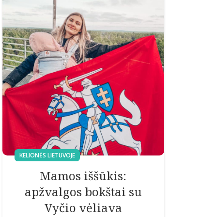
KELIONĖS LIETUVOJE
Mamos iššūkis:
apžvalgos bokštai su
Vyčio vėliava