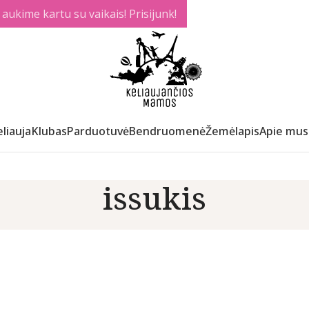
ukime kartu su vaikais! Prisijunk!
liauja
Klubas
Parduotuvė
Bendruomenė
Žemėlapis
Apie mus
issukis