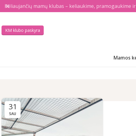
Keliaujančių mamų klubas – keliaukime, pramogaukime ir a
KM klubo paskyra
Mamos ke
31
SAU