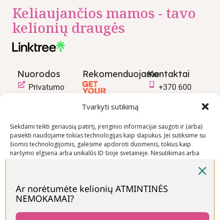
Keliaujančios mamos - tavo
kelionių draugės
Nuorodos
Rekomenduojame
Kontaktai
Privatumo
+370 600
politika
03600
Tvarkyti sutikimą
Prekių
info@keliaujanci
pirkimo –
Siekdami teikti geriausią patirtį, įrenginio informacijai saugoti ir (arba)
pasiekti naudojame tokias technologijas kaip slapukus. Jei sutiksime su
pardavimo
šiomis technologijomis, galėsime apdoroti duomenis, tokius kaip
taisyklės
naršymo elgsena arba unikalūs ID šioje svetainėje. Nesutikimas arba
Prekių
sutikimo atšaukimas gali neigiamai paveikti tam tikras funkcijas ir
funkcijas.
pristatymo
sąlygos
Ar norėtumėte kelionių ATMINTINĖS
NEMOKAMAI?
Priimti