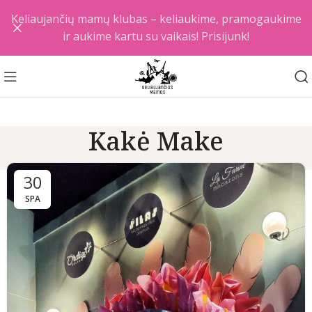
Keliaujančių mamų klubas – keliaukime, pramogaukime
ir aukime kartu su vaikais! Prisijunk!
Kakė Make
30
SPA