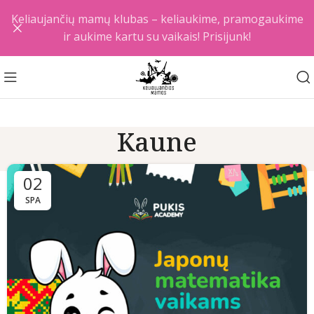
Keliaujančių mamų klubas – keliaukime, pramogaukime
ir aukime kartu su vaikais! Prisijunk!
Kaune
02
SPA