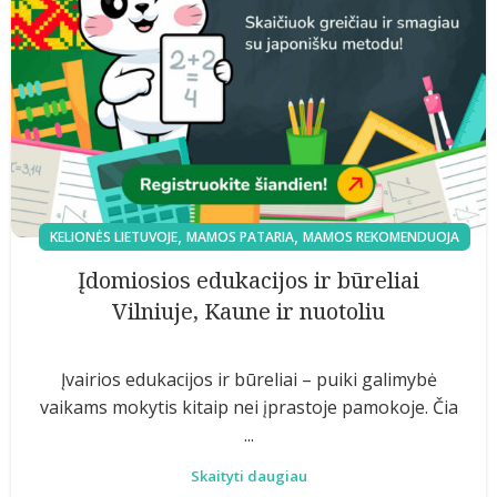
,
,
KELIONĖS LIETUVOJE
MAMOS PATARIA
MAMOS REKOMENDUOJA
Įdomiosios edukacijos ir būreliai
Vilniuje, Kaune ir nuotoliu
Įvairios edukacijos ir būreliai – puiki galimybė
vaikams mokytis kitaip nei įprastoje pamokoje. Čia
...
Skaityti daugiau