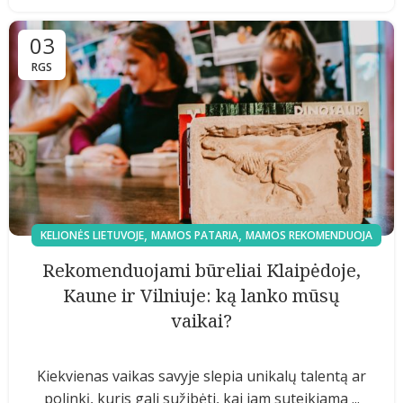
03
RGS
,
,
KELIONĖS LIETUVOJE
MAMOS PATARIA
MAMOS REKOMENDUOJA
Rekomenduojami būreliai Klaipėdoje,
Kaune ir Vilniuje: ką lanko mūsų
vaikai?
Kiekvienas vaikas savyje slepia unikalų talentą ar
polinkį, kuris gali sužibėti, kai jam suteikiama ...