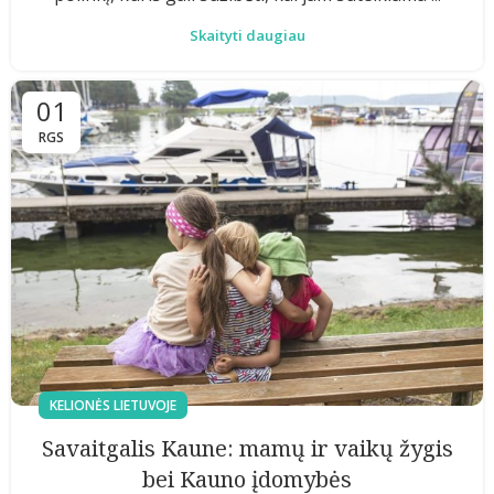
Skaityti daugiau
01
RGS
KELIONĖS LIETUVOJE
Savaitgalis Kaune: mamų ir vaikų žygis
bei Kauno įdomybės