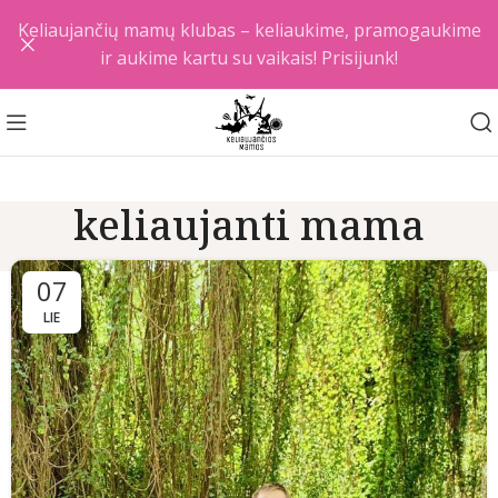
Keliaujančių mamų klubas – keliaukime, pramogaukime
ir aukime kartu su vaikais! Prisijunk!
keliaujanti mama
07
LIE