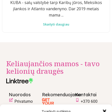
KUBA - salų valstybė tarp Karibų jūros, Meksikos
įlankos ir Atlanto vandenyno. Dar 2019 metais
mama ...
Skaityti daugiau
Keliaujančios mamos - tavo
kelionių draugės
Nuorodos
Rekomenduojame
Kontaktai
Privatumo
+370 600
politika
03600
Tvarkyti sutikimą