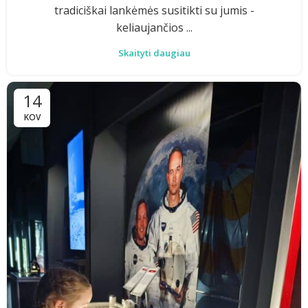
tradiciškai lankėmės susitikti su jumis -
keliaujančios ...
Skaityti daugiau
14
KOV