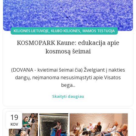
,
,
KELIONĖS LIETUVOJE
KLUBO KELIONĖS
MAMOS TESTUOJA
KOSMOPARK Kaune: edukacija apie
kosmosą šeimai
(DOVANA - kvietimai šeimai čia) Žvelgiant į nakties
dangų, neįmanoma nesusimąstyti apie Visatos
bega...
Skaityti daugiau
19
KOV