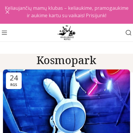
Keliaujančių mamų klubas – keliaukime, pramogaukime
ir aukime kartu su vaikais! Prisijunk!
Kosmopark
24
RGS